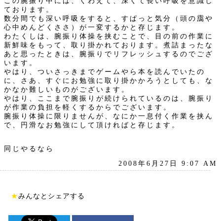
この腕振り中には、くわえて、深くて長い呼吸を意識し
ております。
数分間でも深い呼吸をすると、すぱっと気分（頭の靄や
心中めんどくささ）が一変するかと存じます。
わたくしは、腕振り体操を挟むことで、目の前の作業に
新鮮味をもって、取り掛かれております。煮詰まったな
あと思ったときは、腕振りでリフレッシュするのでござ
います。
やはり、ついさっきまでゲームやら本を読んでいたの
に、さあ、すぐにお勉強に取り掛かかろうとしても、な
かなか難しいものがございます。
やはり、ここまで腕振りが続けられているのは、腕振り
が作業の負担を軽くするからでございます。
腕振り体操に限りませんが、なにか一息付く作業を挟ん
で、円滑なお勉強にして頂ければと存じます。
同じやるなら
2008年6月27日 9:07 AM
★
みんなとシェアする