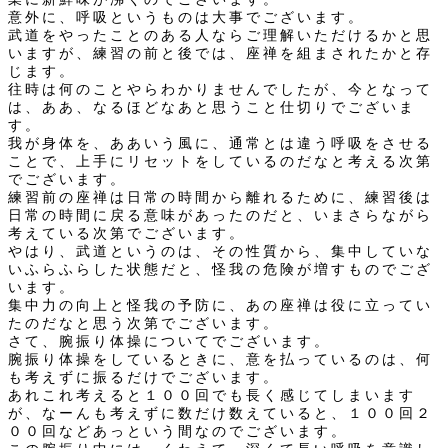
意外に、呼吸というものは大事でございます。
武道をやったことのある人ならご理解いただけるかと思
いますが、練習の前と後では、座禅を組まされたかと存
じます。
往時は何のことやらわかりませんでしたが、今となって
は、ああ、なるほどなあと思うこと仕切りでございま
す。
我が身体を、ああいう風に、通常とは違う呼吸をさせる
ことで、上手にリセットをしているのだなと考える次第
でございます。
練習前の座禅は日常の時間から離れるために、練習後は
日常の時間に戻る意味があったのだと、いまさらながら
考えている次第でございます。
やはり、武道というのは、その性質から、集中していな
いふらふらした状態だと、怪我の危険が増すものでござ
います。
集中力の向上と怪我の予防に、あの座禅は役に立ってい
たのだなと思う次第でございます。
さて、腕振り体操についてでございます。
腕振り体操をしているときに、意を払っているのは、何
も考えずに振るだけでございます。
あれこれ考えると１００回でも長く感じてしまいます
が、なーんも考えずに数だけ数えていると、１００回２
００回などあっという間なのでございます。