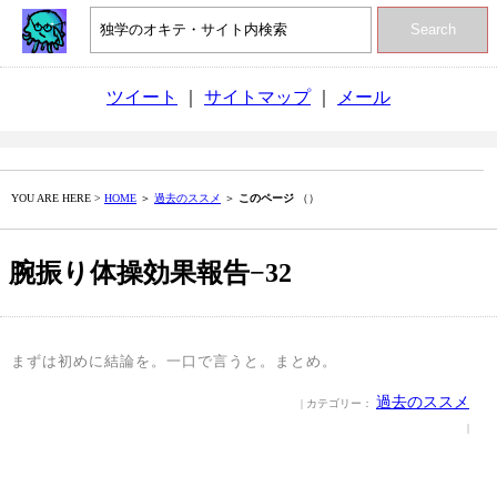
Search
ツイート
｜
サイトマップ
｜
メール
YOU ARE HERE >
HOME
＞
過去のススメ
＞
このページ
（）
腕振り体操効果報告−32
まずは初めに結論を。一口で言うと。まとめ。
過去のススメ
| カテゴリー：
|