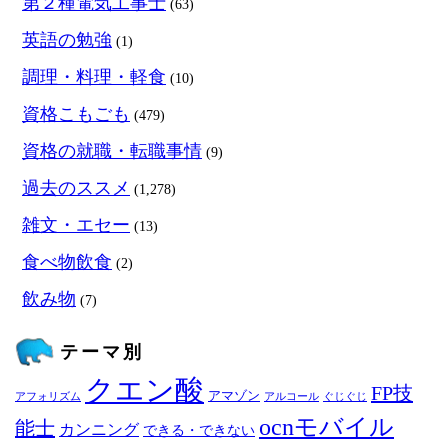
第２種電気工事士
(63)
英語の勉強
(1)
調理・料理・軽食
(10)
資格こもごも
(479)
資格の就職・転職事情
(9)
過去のススメ
(1,278)
雑文・エセー
(13)
食べ物飲食
(2)
飲み物
(7)
テーマ別
クエン酸
FP技
アマゾン
アフォリズム
アルコール
ぐじぐじ
ocnモバイル
能士
カンニング
できる・できない