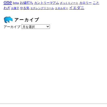
one
お値打ち
こと
brita
カントリーマアム
カロリー
ざっくりノート
イエダニ
わざ
やる気
お菓子
エチレングリコール
エネルギー
アーカイブ
アーカイブ