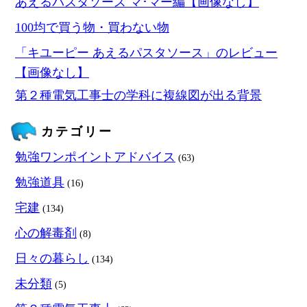
あえるパスタソース マ･マー編【画像なし】
100均で買う物・買わない物
「キユーピー あえるパスタソース」のレビュー
【画像なし】
第２種電気工事士の学科に複線図が出る背景
カテゴリー
勉強ワンポイントアドバイス
(63)
勉強道具
(16)
宅建
(134)
心の解毒剤
(8)
日々の暮らし
(134)
未分類
(5)