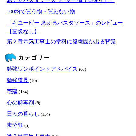
あえるパスタソース マ･マー編【画像なし】
100均で買う物・買わない物
「キユーピー あえるパスタソース」のレビュー
【画像なし】
第２種電気工事士の学科に複線図が出る背景
カテゴリー
勉強ワンポイントアドバイス
(63)
勉強道具
(16)
宅建
(134)
心の解毒剤
(8)
日々の暮らし
(134)
未分類
(5)