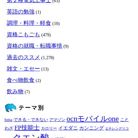
第２種電気工事士
(63)
英語の勉強
(1)
調理・料理・軽食
(10)
資格こもごも
(479)
資格の就職・転職事情
(9)
過去のススメ
(1,278)
雑文・エセー
(13)
食べ物飲食
(2)
飲み物
(7)
テーマ別
ocnモバイルone
できる・できない
こと
brita
アマゾン
FP技能士
イエダニ
カンニング
わざ
カロリー
エチレングリコ
クエン酸