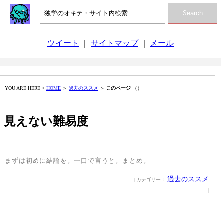
Search
ツイート
｜
サイトマップ
｜
メール
YOU ARE HERE >
HOME
＞
過去のススメ
＞
このページ
（）
見えない難易度
まずは初めに結論を。一口で言うと。まとめ。
過去のススメ
| カテゴリー：
|