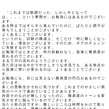
「これまでは順調だった、しかし今となって
は。。。」という事態が、お勉強にはあるものでござい
ます。
ある時まではすらすら進んでいたのに、ぱたりと調子が
落ちてしまうことがございます。
よくあることでございます。
というのも、試験の構成上、そこだけ「特に難しくなっ
ている」場合がございます。そのため、ギアのチェンジ
に失敗するのでございます。
お勉強ではときどき、何の前触れなく、急激に難易度が
変わるのでございます。
まるで川の流れのようでございます。
見た目はゆるやかでやさしそうな水流でも、ある地点か
ら急激に勢いが変わるのは、よくあることでございま
す。
お勉強にも、目には見えない難易度の凹凸があるのでご
ざいます。
多くの受験生がそれに気づかず、これまでのやさしい箇
所のペースで進めていることがあります。
内容そのものが難しくなったのに、難易度のトーンを変
化させずに臨んでいるのでございます。
当たり前の話ですが、難しいところは時間をかけて取り
組まなければ、理解は覚束かないものでございます。