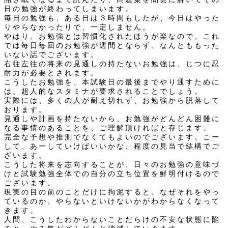
日の勉強が終わってしまいます。
毎日の勉強も、ある日は３時間もしたが、今日はやった
りやらなかったりで、一定しません。
やはり、お勉強とは習慣化されたほうが楽なので、これ
では毎日毎回のお勉強が週間とならず、なんとももった
いない話でございます。
右往左往の将来の見通しの持たないお勉強は、じつに忍
耐力が必要とされます。
こうしたお勉強を、本試験日の最後までやり通すために
は、超人的なスタミナが要求されることでしょう。
実際には、多くの人が耐え切れず、お勉強から脱落して
おります。
見通しや計画を持たないから、お勉強がどんどん困難に
なる事情のあることを、ご理解頂ければと存じます。
完全な予想や推測でなくてもよいのでございます。こー
して、あーしていけばいいかな、程度の見当で結構でご
ざいます。
こうした将来を志向することが、日々のお勉強の意味づ
けと試験勉強全体での自分の立ち位置を鮮明付けるので
ございます。
現実の目の前のことだけに拘泥すると、なぜそれをやっ
ているのか、やらないといけないかがわからなくなって
きます。
人間、こうしたわからないことだらけの不安な状態に陥