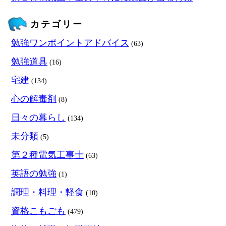
カテゴリー
勉強ワンポイントアドバイス
(63)
勉強道具
(16)
宅建
(134)
心の解毒剤
(8)
日々の暮らし
(134)
未分類
(5)
第２種電気工事士
(63)
英語の勉強
(1)
調理・料理・軽食
(10)
資格こもごも
(479)