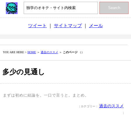
Search
ツイート
｜
サイトマップ
｜
メール
YOU ARE HERE >
HOME
＞
過去のススメ
＞
このページ
（）
多少の見通し
まずは初めに結論を。一口で言うと。まとめ。
過去のススメ
| カテゴリー：
|