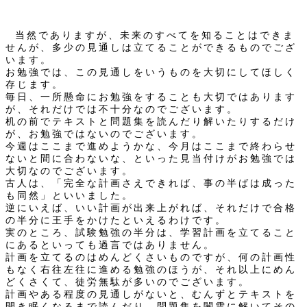
当然でありますが、未来のすべてを知ることはできま
せんが、多少の見通しは立てることができるものでござ
います。
お勉強では、この見通しをいうものを大切にしてほしく
存じます。
毎日、一所懸命にお勉強をすることも大切ではあります
が、それだけでは不十分なのでございます。
机の前でテキストと問題集を読んだり解いたりするだけ
が、お勉強ではないのでございます。
今週はここまで進めようかな、今月はここまで終わらせ
ないと間に合わないな、といった見当付けがお勉強では
大切なのでございます。
古人は、「完全な計画さえできれば、事の半ばは成った
も同然」といいました。
逆にいえば、いい計画が出来上がれば、それだけで合格
の半分に王手をかけたといえるわけです。
実のところ、試験勉強の半分は、学習計画を立てること
にあるといっても過言ではありません。
計画を立てるのはめんどくさいものですが、何の計画性
もなく右往左往に進める勉強のほうが、それ以上にめん
どくさくて、徒労無駄が多いのでございます。
計画やある程度の見通しがないと、むんずとテキストを
開き眠くなるまで読んだり、問題集を闇雲に解いてその