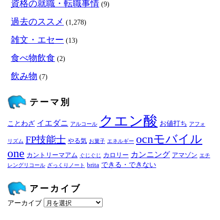
資格の就職・転職事情
(9)
過去のススメ
(1,278)
雑文・エセー
(13)
食べ物飲食
(2)
飲み物
(7)
テーマ別
クエン酸
イエダニ
ことわざ
お値打ち
アルコール
アフォ
ocnモバイル
FP技能士
やる気
リズム
お菓子
エネルギー
one
カンニング
カントリーマアム
カロリー
アマゾン
ぐじぐじ
エチ
できる・できない
brita
レングリコール
ざっくりノート
アーカイブ
アーカイブ