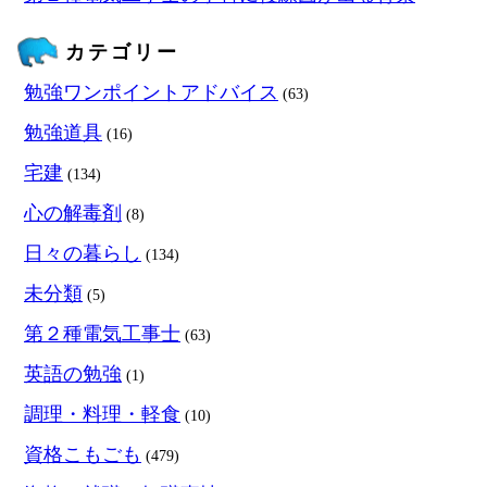
カテゴリー
勉強ワンポイントアドバイス
(63)
勉強道具
(16)
宅建
(134)
心の解毒剤
(8)
日々の暮らし
(134)
未分類
(5)
第２種電気工事士
(63)
英語の勉強
(1)
調理・料理・軽食
(10)
資格こもごも
(479)