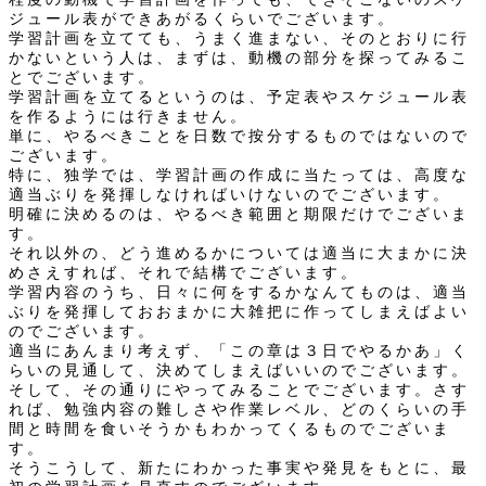
ジュール表ができあがるくらいでございます。
学習計画を立てても、うまく進まない、そのとおりに行
かないという人は、まずは、動機の部分を探ってみるこ
とでございます。
学習計画を立てるというのは、予定表やスケジュール表
を作るようには行きません。
単に、やるべきことを日数で按分するものではないので
ございます。
特に、独学では、学習計画の作成に当たっては、高度な
適当ぶりを発揮しなければいけないのでございます。
明確に決めるのは、やるべき範囲と期限だけでございま
す。
それ以外の、どう進めるかについては適当に大まかに決
めさえすれば、それで結構でございます。
学習内容のうち、日々に何をするかなんてものは、適当
ぶりを発揮しておおまかに大雑把に作ってしまえばよい
のでございます。
適当にあんまり考えず、「この章は３日でやるかあ」く
らいの見通して、決めてしまえばいいのでございます。
そして、その通りにやってみることでございます。さす
れば、勉強内容の難しさや作業レベル、どのくらいの手
間と時間を食いそうかもわかってくるものでございま
す。
そうこうして、新たにわかった事実や発見をもとに、最