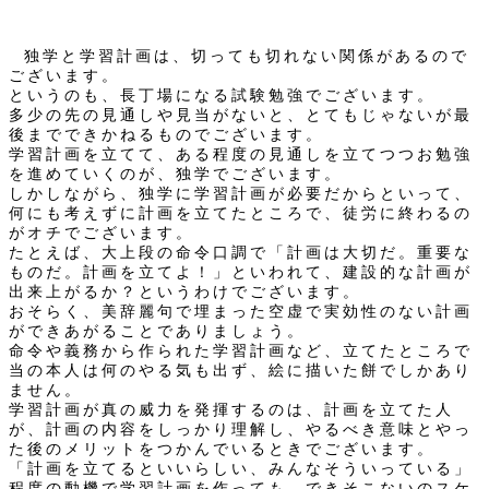
独学と学習計画は、切っても切れない関係があるので
ございます。
というのも、長丁場になる試験勉強でございます。
多少の先の見通しや見当がないと、とてもじゃないが最
後までできかねるものでございます。
学習計画を立てて、ある程度の見通しを立てつつお勉強
を進めていくのが、独学でございます。
しかしながら、独学に学習計画が必要だからといって、
何にも考えずに計画を立てたところで、徒労に終わるの
がオチでございます。
たとえば、大上段の命令口調で「計画は大切だ。重要な
ものだ。計画を立てよ！」といわれて、建設的な計画が
出来上がるか？というわけでございます。
おそらく、美辞麗句で埋まった空虚で実効性のない計画
ができあがることでありましょう。
命令や義務から作られた学習計画など、立てたところで
当の本人は何のやる気も出ず、絵に描いた餅でしかあり
ません。
学習計画が真の威力を発揮するのは、計画を立てた人
が、計画の内容をしっかり理解し、やるべき意味とやっ
た後のメリットをつかんでいるときでございます。
「計画を立てるといいらしい、みんなそういっている」
程度の動機で学習計画を作っても、できそこないのスケ