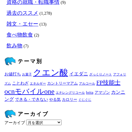
資格の就職・転職事情
(9)
過去のススメ
(1,278)
雑文・エセー
(13)
食べ物飲食
(2)
飲み物
(7)
テーマ別
クエン酸
イエダニ
お値打ち
お菓子
ざっくりノート
アフォリ
FP技能士
ことわざ
カントリーマアム
ズム
エネルギー
アルコール
ocnモバイルone
カンニ
brita
アマゾン
エチレングリコール
ング
できる・できない
やる気
カロリー
ぐじぐじ
アーカイブ
アーカイブ