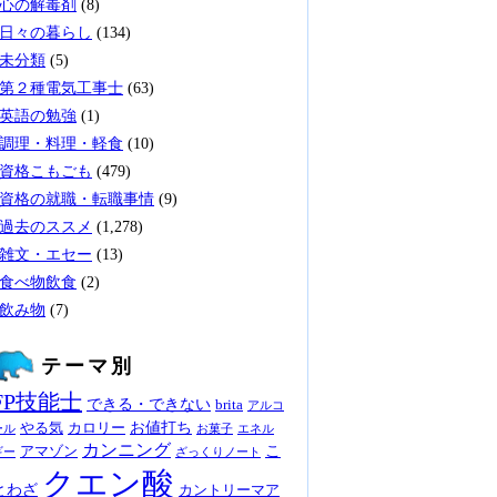
心の解毒剤
(8)
日々の暮らし
(134)
未分類
(5)
第２種電気工事士
(63)
英語の勉強
(1)
調理・料理・軽食
(10)
資格こもごも
(479)
資格の就職・転職事情
(9)
過去のススメ
(1,278)
雑文・エセー
(13)
食べ物飲食
(2)
飲み物
(7)
テーマ別
FP技能士
できる・できない
brita
アルコ
お値打ち
やる気
カロリー
ール
お菓子
エネル
カンニング
こ
アマゾン
ギー
ざっくりノート
クエン酸
とわざ
カントリーマア