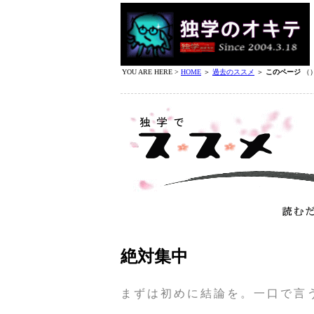
YOU ARE HERE >
HOME
＞
過去のススメ
＞
このページ
（
絶対集中
まずは初めに結論を。一口で言