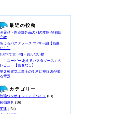
最近の投稿
医薬品・医薬部外品の別の攻略‐登録販
売者
あえるパスタソース マ･マー編【画像
なし】
100均で買う物・買わない物
「キユーピー あえるパスタソース」の
レビュー【画像なし】
第２種電気工事士の学科に複線図が出
る背景
カテゴリー
勉強ワンポイントアドバイス
(63)
勉強道具
(16)
宅建
(134)