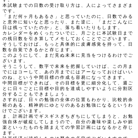
本試験までの日数の受け取り方は、人によってさまざま
です。
「まだ何ヶ月もあるさ」と思っていたのに、日数でみる
と意外に短いなと思ったり、また逆に、「まだこんなに
日は残っていたのか」と、落ち着いたりもします。
カレンダーをめくったついでに、月ごとに本試験日まで
の残日数を引き算してメモしておくことでございます。
そうしておけば、もっと具体的に皮膚感覚を持って、日
数を自覚できるかと存じます。
このようにして、まだ見ぬ未来に見当をつけるわけでご
ざいます。
そうこうして、数字で未来を把握していけば、この月ま
でにはコーして、あの月までにはアーなっておけばいい
のね、という中間目標の作成も容易になってきます。
中間目標ができれば、その目標を更に細分化して、週ご
とに日々ごとに目標や目的を達成しやすいように分割区
分することもできましょう。
さすれば、日々の勉強の全体の位置もわかり、比較的余
裕のある、精神的にゆとりのあるお勉強になるというわ
けでございます。
ま、計画計画でギスギスぎちぎちにしてしまうと、お勉
強自体が破綻してしまうので、自分の趣味や楽しみや娯
楽といったものを踏まえての学習計画にはなるかと存じ
ます。