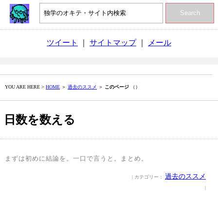
Search
ツイート
｜
サイトマップ
｜
メール
YOU ARE HERE >
HOME
＞
過去のススメ
＞
このページ
（）
日数を数える
まずは初めに結論を。一口で言うと。まとめ。
過去のススメ
| カテゴリー：
|