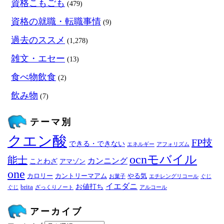
資格こもごも
(479)
資格の就職・転職事情
(9)
過去のススメ
(1,278)
雑文・エセー
(13)
食べ物飲食
(2)
飲み物
(7)
テーマ別
クエン酸
FP技
できる・できない
エネルギー
アフォリズム
ocnモバイル
能士
カンニング
ことわざ
アマゾン
one
カロリー
カントリーマアム
やる気
お菓子
エチレングリコール
ぐじ
イエダニ
お値打ち
brita
ぐじ
ざっくりノート
アルコール
アーカイブ