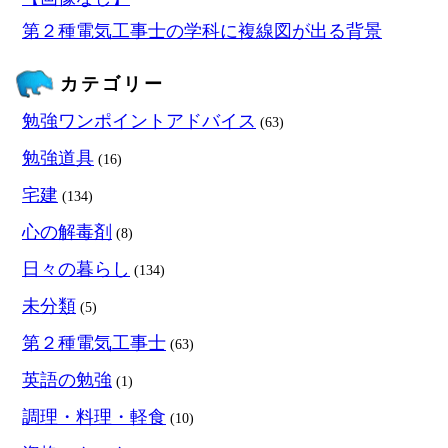
第２種電気工事士の学科に複線図が出る背景
カテゴリー
勉強ワンポイントアドバイス
(63)
勉強道具
(16)
宅建
(134)
心の解毒剤
(8)
日々の暮らし
(134)
未分類
(5)
第２種電気工事士
(63)
英語の勉強
(1)
調理・料理・軽食
(10)