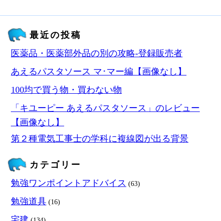
最近の投稿
医薬品・医薬部外品の別の攻略‐登録販売者
あえるパスタソース マ･マー編【画像なし】
100均で買う物・買わない物
「キユーピー あえるパスタソース」のレビュー
【画像なし】
第２種電気工事士の学科に複線図が出る背景
カテゴリー
勉強ワンポイントアドバイス
(63)
勉強道具
(16)
宅建
(134)