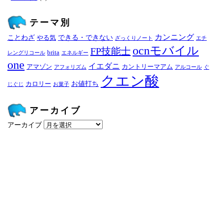
テーマ別
カンニング
ことわざ
できる・できない
やる気
ざっくりノート
エチ
ocnモバイル
FP技能士
brita
レングリコール
エネルギー
one
イエダニ
アマゾン
カントリーマアム
アフォリズム
アルコール
ぐ
クエン酸
お値打ち
カロリー
じぐじ
お菓子
アーカイブ
アーカイブ