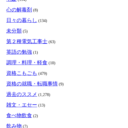
心の解毒剤
(8)
日々の暮らし
(134)
未分類
(5)
第２種電気工事士
(63)
英語の勉強
(1)
調理・料理・軽食
(10)
資格こもごも
(479)
資格の就職・転職事情
(9)
過去のススメ
(1,278)
雑文・エセー
(13)
食べ物飲食
(2)
飲み物
(7)