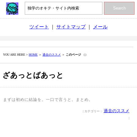
Search
ツイート
｜
サイトマップ
｜
メール
YOU ARE HERE >
HOME
＞
過去のススメ
＞
このページ
（）
ざあっとばあっと
まずは初めに結論を。一口で言うと。まとめ。
過去のススメ
| カテゴリー：
|