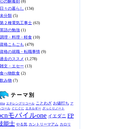
心の解毒剤
(8)
日々の暮らし
(134)
未分類
(5)
第２種電気工事士
(63)
英語の勉強
(1)
調理・料理・軽食
(10)
資格こもごも
(479)
資格の就職・転職事情
(9)
過去のススメ
(1,278)
雑文・エセー
(13)
食べ物飲食
(2)
飲み物
(7)
テーマ別
ことわざ
お値打ち
rita
エチレングリコール
ア
ルコール
ぐじぐじ
エネルギー
ざっくりノート
ocnモバイルone
FP
イエダニ
技能士
やる気
カントリーマアム
カロリ