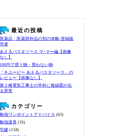
最近の投稿
医薬品・医薬部外品の別の攻略‐登録販
売者
あえるパスタソース マ･マー編【画像
なし】
100均で買う物・買わない物
「キユーピー あえるパスタソース」の
レビュー【画像なし】
第２種電気工事士の学科に複線図が出
る背景
カテゴリー
勉強ワンポイントアドバイス
(63)
勉強道具
(16)
宅建
(134)