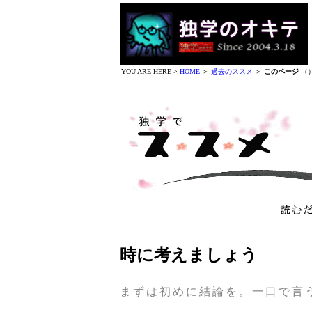
YOU ARE HERE >
HOME
＞
過去のススメ
＞
このページ
（
時に考えましょう
まずは初めに結論を。一口で言