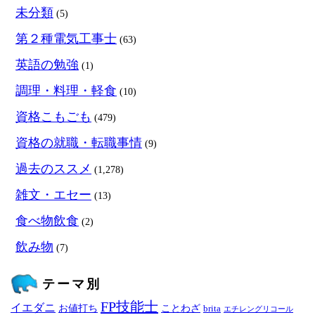
未分類
(5)
第２種電気工事士
(63)
英語の勉強
(1)
調理・料理・軽食
(10)
資格こもごも
(479)
資格の就職・転職事情
(9)
過去のススメ
(1,278)
雑文・エセー
(13)
食べ物飲食
(2)
飲み物
(7)
テーマ別
FP技能士
イエダニ
お値打ち
ことわざ
brita
エチレングリコール