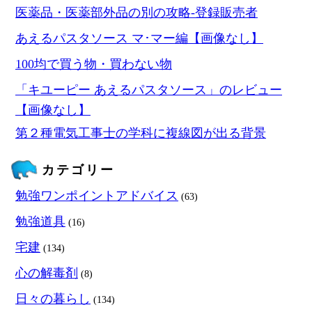
医薬品・医薬部外品の別の攻略‐登録販売者
あえるパスタソース マ･マー編【画像なし】
100均で買う物・買わない物
「キユーピー あえるパスタソース」のレビュー
【画像なし】
第２種電気工事士の学科に複線図が出る背景
カテゴリー
勉強ワンポイントアドバイス
(63)
勉強道具
(16)
宅建
(134)
心の解毒剤
(8)
日々の暮らし
(134)