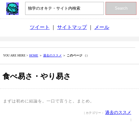
Search
ツイート
｜
サイトマップ
｜
メール
YOU ARE HERE >
HOME
＞
過去のススメ
＞
このページ
（）
食べ易さ・やり易さ
まずは初めに結論を。一口で言うと。まとめ。
過去のススメ
| カテゴリー：
|