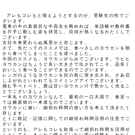
アレもコレもと憶えようとするのが、受験生の性でご
ざいます。
電車の中の真面目な中高生を眺めれば、単語帳や教科書
を片手に勤しむ姿を拝見し、目頭が熱くなるわたくしで
ございます。
古往今来変わらぬ風景かと存じます。
さて、先だってのススメでは、食べさしのヨウカンを朝
から食べてしまったことを述べました。
今回のススメも、ヨウカンがらみでございます。ウヒヒ
ヨウカンはちょうど良い大きさで出されてこそ、品良く
おいしく食べることができるのでございます。
レンガのようなヨウカンを目の前に突き出され、さあ召
し上がれといわれてもスイミングアイでございます。
掴む手ベトベト、唇は甘いヨウカン汁で艶かしく光るこ
とでございましょう。
一本丸々のヨウカンなんて、最初の一口天国で、食至っ
ては糖尿病の一本道なのでございます。
ヨウカンに倣い、細切れ時間の使い方を考えて頂きたく
存じます。
とくに暗記・記憶に関しての細切れ時間活用の注意でご
ざいます。
というのも、アレもコレも欲張って細切れ時間を活用せ
んとしても、まったく憶えていない苦い経験を、わたく