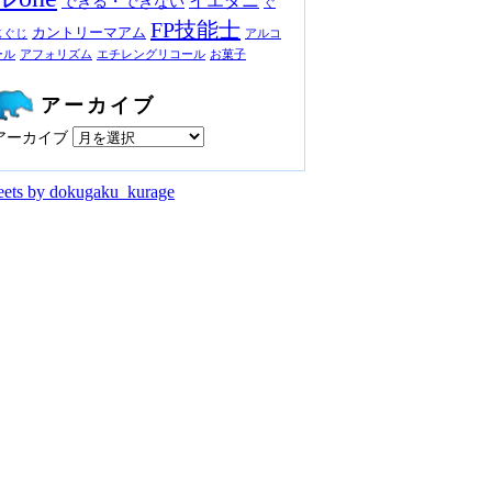
イエダニ
できる・できない
ぐ
FP技能士
カントリーマアム
じぐじ
アルコ
ール
アフォリズム
エチレングリコール
お菓子
アーカイブ
アーカイブ
ets by dokugaku_kurage