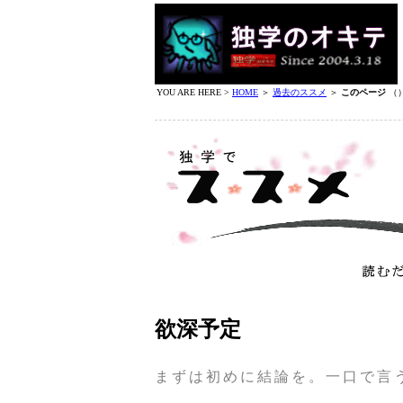
YOU ARE HERE >
HOME
＞
過去のススメ
＞
このページ
（
欲深予定
まずは初めに結論を。一口で言