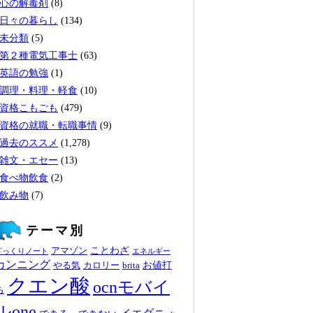
心の解毒剤
(8)
日々の暮らし
(134)
未分類
(5)
第２種電気工事士
(63)
英語の勉強
(1)
調理・料理・軽食
(10)
資格こもごも
(479)
資格の就職・転職事情
(9)
過去のススメ
(1,278)
雑文・エセー
(13)
食べ物飲食
(2)
飲み物
(7)
テーマ別
ことわざ
アマゾン
ざっくりノート
エネルギー
カンニング
お値打
やる気
カロリー
brita
クエン酸
ocnモバイ
ち
ルone