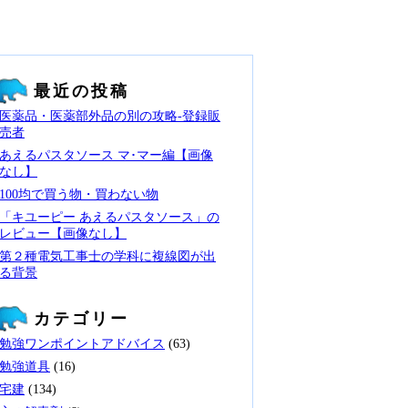
最近の投稿
医薬品・医薬部外品の別の攻略‐登録販
売者
あえるパスタソース マ･マー編【画像
なし】
100均で買う物・買わない物
「キユーピー あえるパスタソース」の
レビュー【画像なし】
第２種電気工事士の学科に複線図が出
る背景
カテゴリー
勉強ワンポイントアドバイス
(63)
勉強道具
(16)
宅建
(134)