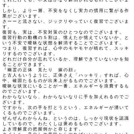
す。
しかし、より一層、不安をなくし実力の慣用に繋がる作
業がございます。
さーーと流さない、ジックリやっていく復習でございま
す。
復習も、実は、不安対策のひとつなのでございます。
復習行動の動機の５割は、憶えたか憶えていないか、と
いう不安で曖昧な状態を解消することでございます。
つまり、復習すれば、心中のモヤモヤが晴れて、スッキ
リするのでございます。
どれだけ自分が忘れているか、理解できていないかを知
ることができます。
『幽霊の正体 見たり 嫁の顔』
と古人もいうように、正体さえ「ハッキリ」すれば、心
中、確固たるものが出来上がるものでございます。
曖昧な状況にいることが一番、エネルギーを浪費するも
のでございます。
わからないなら、わからないなりに手を加えれるのでご
ざいます。
ですから、次の手を打とうという、エネルギーが湧いて
くるものでございます。
ぜんぜんわからんね、というのは、しっかり現状を認識
しているので、わたくしは褒めるものでございます。
よき理解度の把握例かと存じます。