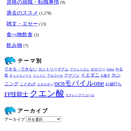
資格の就職・転職事情
(9)
過去のススメ
(1,278)
雑文・エセー
(13)
食べ物飲食
(2)
飲み物
(7)
テーマ別
できる・できない
カントリーマアム
カロリー
brita
やる
アフォリズム
イエダニ
カン
気
アマゾン
ざっくりノート
ぐじぐじ
アルコール
お菓子
ocnモバイルone
ニング
ことわざ
お値打ち
エネルギー
クエン酸
FP技能士
エチレングリコール
アーカイブ
アーカイブ