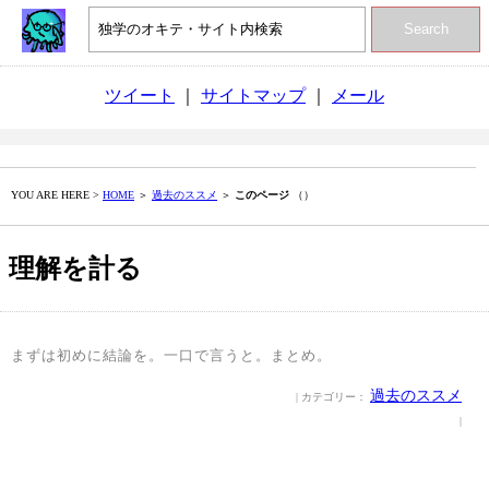
Search
ツイート
｜
サイトマップ
｜
メール
YOU ARE HERE >
HOME
＞
過去のススメ
＞
このページ
（）
理解を計る
まずは初めに結論を。一口で言うと。まとめ。
過去のススメ
| カテゴリー：
|