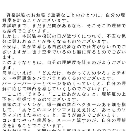
資格試験のお勉強で重要なことのひとつに、自分の理
解度を計ることがございます。
本試験まで、まだまだ間があるなら、そこそこの理解で
も結構でございます。
しかし、本試験や模試の日が近づくにつれて、不安な気
分に襲われることが多くなるものでございます。
不安は、皆が皆感じる自然現象なので仕方がないのでご
ざいますが、徒手空拳でいるのも癪に障るものでござい
ます。
このようなときは、自分の理解度を計るのがようござい
ます。
簡単にいえば、「どんだけ、わかってんのやろ」とテキ
ストや問題集をパラパラとめくるのでございます。
パーラーパーラーとページをめくっていくと、自分の理
解に応じて凹凸を感じていくものでございます。
「ここは、できる」「ここはあかんな」と、理解度の上
下を、把握できるのでございます。
農家のオッサンが、緑一面の数百ヘクタールある畑を指
して、「あそこのエンドウマメはええけど、あっちのソ
ラマメはまだやのぅ」と、言うが如きでございます。
コレまでやった箇所を、さーーと流すのが、自分の理解
度を計ることでございます。
それだけでも、不安はかなり解消されるものでございま