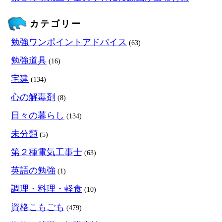
カテゴリー
勉強ワンポイントアドバイス
(63)
勉強道具
(16)
宅建
(134)
心の解毒剤
(8)
日々の暮らし
(134)
未分類
(5)
第２種電気工事士
(63)
英語の勉強
(1)
調理・料理・軽食
(10)
資格こもごも
(479)