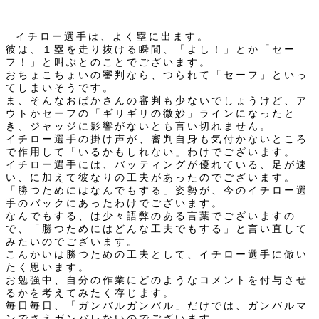
イチロー選手は、よく塁に出ます。
彼は、１塁を走り抜ける瞬間、「よし！」とか「セー
フ！」と叫ぶとのことでございます。
おちょこちょいの審判なら、つられて「セーフ」といっ
てしまいそうです。
ま、そんなおばかさんの審判も少ないでしょうけど、ア
ウトかセーフの「ギリギリの微妙」ラインになったと
き、ジャッジに影響がないとも言い切れません。
イチロー選手の掛け声が、審判自身も気付かないところ
で作用して「いるかもしれない」わけでございます。
イチロー選手には、バッティングが優れている、足が速
い、に加えて彼なりの工夫があったのでございます。
「勝つためにはなんでもする」姿勢が、今のイチロー選
手のバックにあったわけでございます。
なんでもする、は少々語弊のある言葉でございますの
で、「勝つためにはどんな工夫でもする」と言い直して
みたいのでございます。
こんかいは勝つための工夫として、イチロー選手に倣い
たく思います。
お勉強中、自分の作業にどのようなコメントを付与させ
るかを考えてみたく存じます。
毎日毎日、「ガンバルガンバル」だけでは、ガンバルマ
ンでさえガンバレないのでございます。