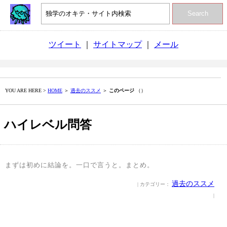
Search
ツイート
｜
サイトマップ
｜
メール
YOU ARE HERE >
HOME
＞
過去のススメ
＞
このページ
（）
ハイレベル問答
まずは初めに結論を。一口で言うと。まとめ。
過去のススメ
| カテゴリー：
|