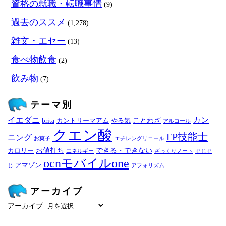
資格の就職・転職事情
(9)
過去のススメ
(1,278)
雑文・エセー
(13)
食べ物飲食
(2)
飲み物
(7)
テーマ別
イエダニ
カン
ことわざ
brita
カントリーマアム
やる気
アルコール
クエン酸
FP技能士
ニング
お菓子
エチレングリコール
お値打ち
できる・できない
カロリー
エネルギー
ざっくりノート
ぐじぐ
ocnモバイルone
アマゾン
じ
アフォリズム
アーカイブ
アーカイブ