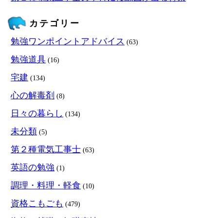
カテゴリー
勉強ワンポイントアドバイス
(63)
勉強道具
(16)
宅建
(134)
心の解毒剤
(8)
日々の暮らし
(134)
未分類
(5)
第２種電気工事士
(63)
英語の勉強
(1)
調理・料理・軽食
(10)
資格こもごも
(479)