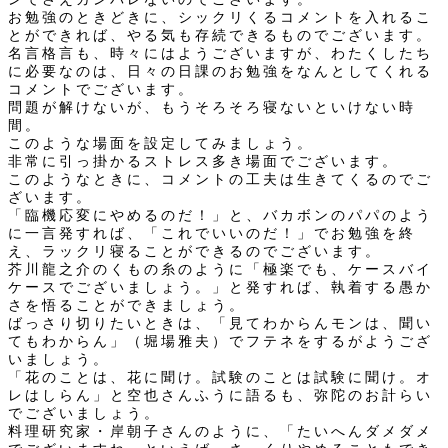
お勉強のときどきに、シックリくるコメントを入れるこ
とができれば、やる気も存続できるものでございます。
名言格言も、時々にはようございますが、わたくしたち
に必要なのは、日々の日課のお勉強をなんとしてくれる
コメントでございます。
問題が解けないが、もうそろそろ寝ないといけない時
間。
このような場面を設定してみましょう。
非常に引っ掛かるストレス多き場面でございます。
このようなときに、コメントの工夫は生きてくるのでご
ざいます。
「臨機応変にやめるのだ！」と、バカボンのパパのよう
に一言発すれば、「これでいいのだ！」でお勉強を終
え、ラックリ寝ることができるのでございます。
芥川龍之介のくもの糸のように「極楽でも、ケースバイ
ケースでございましょう。」と発すれば、執着する愚か
さを悟ることができましょう。
ばっさり切りたいときは、「見てわからんモンは、聞い
てもわからん」（堀場雅夫）でフテネをするがようござ
いましょう。
「花のことは、花に聞け。試験のことは試験に聞け。オ
レはしらん」と空也さんふうに語るも、弥陀のお計らい
でございましょう。
料理研究家・岸朝子さんのように、「たいへんダメダメ