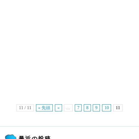
11 / 11
« 先頭
«
...
7
8
9
10
11
最近の投稿