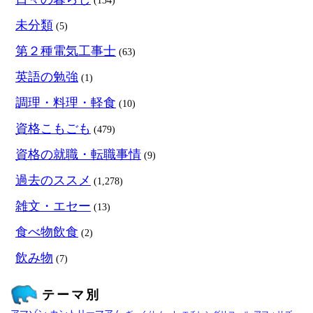
(134)
未分類
(5)
第２種電気工事士
(63)
英語の勉強
(1)
調理・料理・軽食
(10)
資格こもごも
(479)
資格の就職・転職事情
(9)
過去のススメ
(1,278)
雑文・エセー
(13)
食べ物飲食
(2)
飲み物
(7)
テーマ別