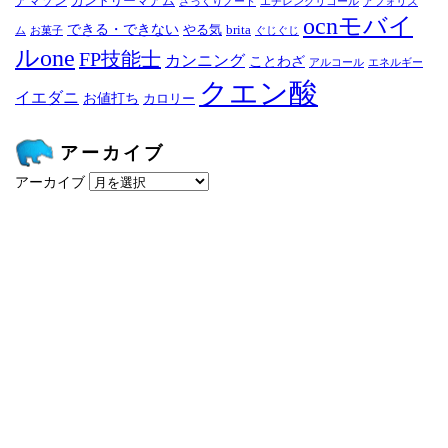
アマゾン
カントリーマアム
ざっくりノート
エチレングリコール
アフォリズ
ocnモバイ
できる・できない
やる気
brita
ム
お菓子
ぐじぐじ
ルone
FP技能士
カンニング
ことわざ
アルコール
エネルギー
クエン酸
イエダニ
お値打ち
カロリー
アーカイブ
アーカイブ