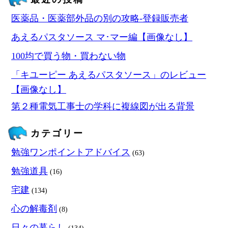
医薬品・医薬部外品の別の攻略‐登録販売者
あえるパスタソース マ･マー編【画像なし】
100均で買う物・買わない物
「キユーピー あえるパスタソース」のレビュー
【画像なし】
第２種電気工事士の学科に複線図が出る背景
カテゴリー
勉強ワンポイントアドバイス
(63)
勉強道具
(16)
宅建
(134)
心の解毒剤
(8)
日々の暮らし