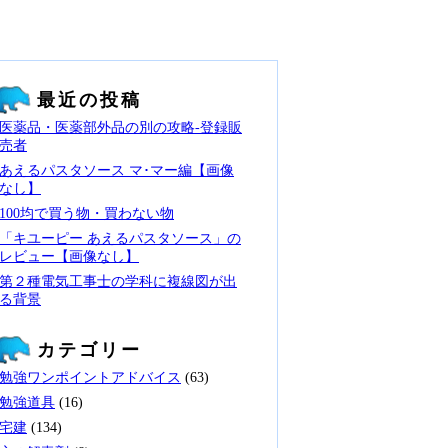
最近の投稿
医薬品・医薬部外品の別の攻略‐登録販
売者
あえるパスタソース マ･マー編【画像
なし】
100均で買う物・買わない物
「キユーピー あえるパスタソース」の
レビュー【画像なし】
第２種電気工事士の学科に複線図が出
る背景
カテゴリー
勉強ワンポイントアドバイス
(63)
勉強道具
(16)
宅建
(134)