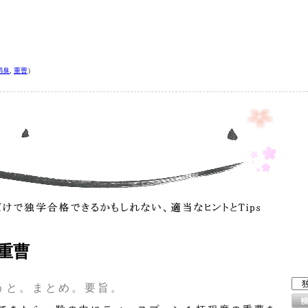
消臭
,
重曹
）
重曹
うと。まとめ。要旨。