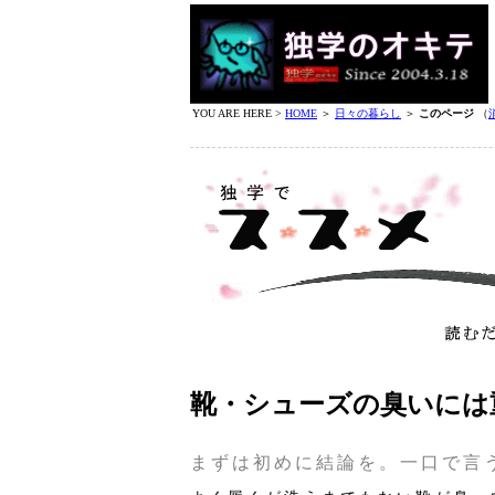
YOU ARE HERE >
HOME
＞
日々の暮らし
＞
このページ
（
靴・シューズの臭いには
まずは初めに結論を。一口で言