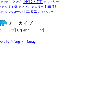
FP技能士
ことわざ
カントリー
ぐじぐじ
お値打ち
マアム
やる気
アマゾン
カロリー
イエダニ
エチレングリコール
ざっくりノート
アーカイブ
アーカイブ
ets by dokugaku_kurage