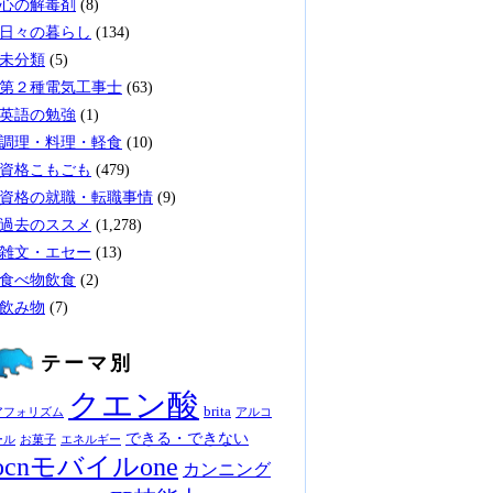
心の解毒剤
(8)
日々の暮らし
(134)
未分類
(5)
第２種電気工事士
(63)
英語の勉強
(1)
調理・料理・軽食
(10)
資格こもごも
(479)
資格の就職・転職事情
(9)
過去のススメ
(1,278)
雑文・エセー
(13)
食べ物飲食
(2)
飲み物
(7)
テーマ別
クエン酸
brita
アフォリズム
アルコ
できる・できない
ール
お菓子
エネルギー
ocnモバイルone
カンニング