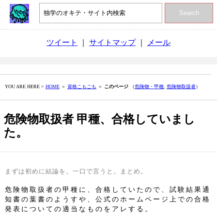
Search
ツイート
｜
サイトマップ
｜
メール
YOU ARE HERE >
HOME
＞
資格こもごも
＞
このページ
（
危険物・甲種
,
危険物取扱者
）
危険物取扱者 甲種、合格していまし
た。
まずは初めに結論を。一口で言うと。まとめ。
危険物取扱者の甲種に、合格していたので、試験結果通
知書の葉書のようすや、公式のホームページ上での合格
発表についての適当なものをアレする。