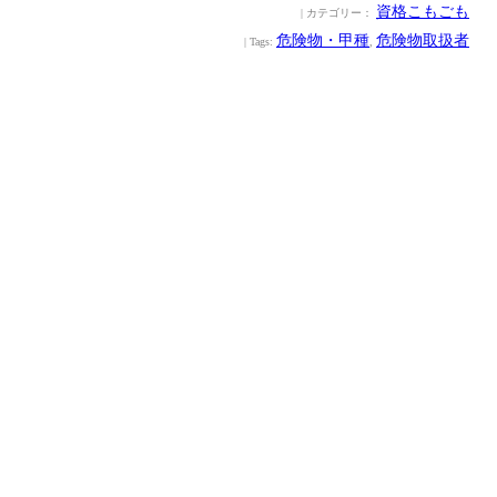
資格こもごも
| カテゴリー：
危険物・甲種
危険物取扱者
| Tags:
,