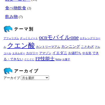
食べ物飲食
(2)
飲み物
(7)
テーマ別
ocnモバイルone
アフォリズム
ざっくりノート
エチレングリコー
クエン酸
カンニング
ことわざ
カントリーマアム
ル
アル
イエダニ
お値打ち
でき
カロリー
アマゾン
やる気
コール
エネルギー
FP技能士
る・できない
brita
ぐじぐじ
お菓子
アーカイブ
アーカイブ