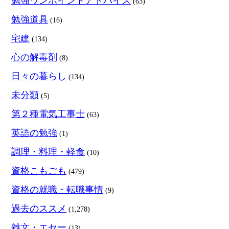
勉強ワンポイントアドバイス
(63)
勉強道具
(16)
宅建
(134)
心の解毒剤
(8)
日々の暮らし
(134)
未分類
(5)
第２種電気工事士
(63)
英語の勉強
(1)
調理・料理・軽食
(10)
資格こもごも
(479)
資格の就職・転職事情
(9)
過去のススメ
(1,278)
雑文・エセー
(13)