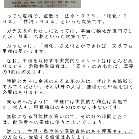
ってな塩梅で、点数は「法令：９３％」「物化：９
０％」「性消：９５％」といった次第です。
ガチ文系のわたしにとっては、本当に物化が鬼門でし
たが、無事、合格といった次第です。
ぶっちゃけ、「物化」さえ何とかできれば、文系でも
甲種は受かります。
なお、甲種を取得する実質的なメリットはほとんどあ
りません。危険物取扱者は、「乙４」のみあれば、需要
の9割は賄えます。
時間とカネに余裕のある文系の人は
、ぜひとも挑戦し
てみてください。それ以外の人は、無理から甲種を狙う
必要はありません。
先も述べたように、甲種には実質的な利点は皆無で
す。求人も、甲種独自のものはかなり少ないです。
無駄になる可能性が高いので、その分の時間とお金
は、配偶者への奉仕に使うとよいでしょう。
対して、学歴・単位等で受験資格のある理系キャリア
の方なら、受験する価値はあります。