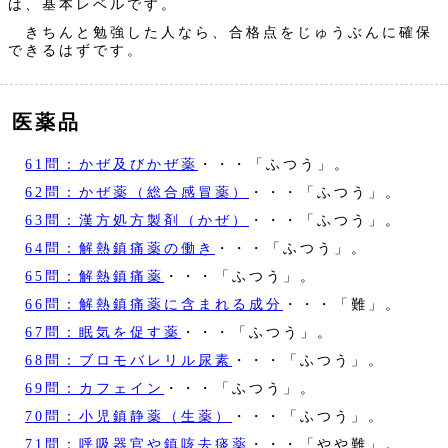
は、基本レベルです。
きちんと勉強した人なら、合格点をじゅうぶんに確保
できるはずです。
医薬品
61問：かぜ及びかぜ薬
・・・「ふつう」。
62問：かぜ薬（総合感冒薬）
・・・「ふつう」。
63問：漢方処方製剤（かぜ）
・・・「ふつう」。
64問：解熱鎮痛薬の働き
・・・「ふつう」。
65問：解熱鎮痛薬
・・・「ふつう」。
66問：解熱鎮痛薬に含まれる成分
・・・「難」。
67問：眠気を促す薬
・・・「ふつう」。
68問：ブロモバレリル尿素
・・・「ふつう」。
69問：カフェイン
・・・「ふつう」。
70問：小児鎮静薬（生薬）
・・・「ふつう」。
71問：呼吸器官や鎮咳去痰薬
・・・「やや難」。