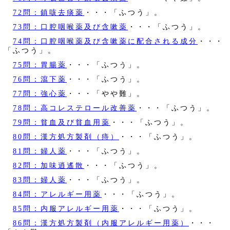
72問：鎮咳去痰薬
・・・「ふつう」。
73問：口腔咽喉薬及び含嗽薬
・・・「ふつう」。
74問：口腔咽喉薬及び含嗽薬に配合される成分
・・・
「ふつう」。
75問：胃腸薬
・・・「ふつう」。
76問：瀉下薬
・・・「ふつう」。
77問：強心薬
・・・「やや難」。
78問：高コレステロール改善薬
・・・「ふつう」。
79問：貧血及び貧血用薬
・・・「ふつう」。
80問：漢方処方製剤（痔）
・・・「ふつう」。
81問：婦人薬
・・・「ふつう」。
82問：加味逍遙散
・・・「ふつう」。
83問：婦人薬
・・・「ふつう」。
84問：アレルギー用薬
・・・「ふつう」。
85問：内服アレルギー用薬
・・・「ふつう」。
86問：漢方処方製剤（内服アレルギー用薬）
・・・