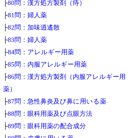
├
80問：漢方処方製剤（痔）
├
81問：婦人薬
├
82問：加味逍遙散
├
83問：婦人薬
├
84問：アレルギー用薬
├
85問：内服アレルギー用薬
├
86問：漢方処方製剤（内服アレルギー用
薬）
├
87問：急性鼻炎及び鼻に用いる薬
├
88問：眼科用薬及び点眼方法
├
89問：眼科用薬の配合成分