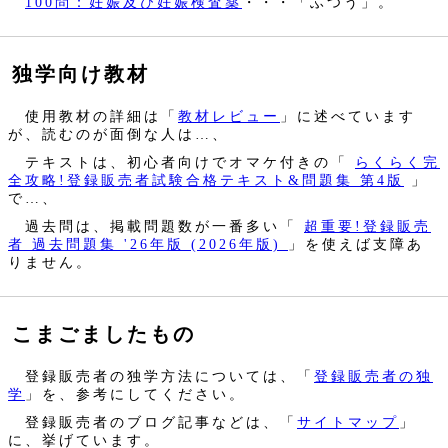
100問：妊娠及び妊娠検査薬
・・・「ふつう」。
独学向け教材
使用教材の詳細は「
教材レビュー
」に述べています
が、読むのが面倒な人は…、
テキストは、初心者向けでオマケ付きの「
らくらく完
全攻略!登録販売者試験合格テキスト&問題集 第4版
」
で…、
過去問は、掲載問題数が一番多い「
超重要!登録販売
者 過去問題集 '26年版 (2026年版)
」を使えば支障あ
りません。
こまごましたもの
登録販売者の独学方法については、「
登録販売者の独
学
」を、参考にしてください。
登録販売者のブログ記事などは、「
サイトマップ
」
に、挙げています。