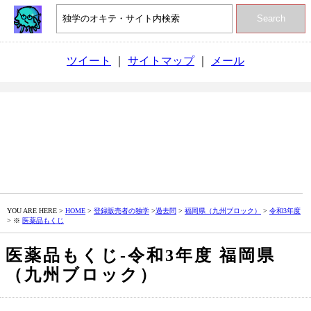
Search
ツイート
｜
サイトマップ
｜
メール
YOU ARE HERE >
HOME
>
登録販売者の独学
>
過去問
>
福岡県（九州ブロック）
>
令和3年度
> ※
医薬品もくじ
医薬品もくじ‐令和3年度 福岡県
（九州ブロック）