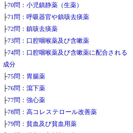
├
70問：小児鎮静薬（生薬）
├
71問：呼吸器官や鎮咳去痰薬
├
72問：鎮咳去痰薬
├
73問：口腔咽喉薬及び含嗽薬
├
74問：口腔咽喉薬及び含嗽薬に配合される
成分
├
75問：胃腸薬
├
76問：瀉下薬
├
77問：強心薬
├
78問：高コレステロール改善薬
├
79問：貧血及び貧血用薬