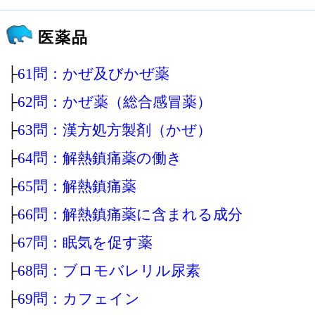
医薬品
├
61問：かぜ及びかぜ薬
├
62問：かぜ薬（総合感冒薬）
├
63問：漢方処方製剤（かぜ）
├
64問：解熱鎮痛薬の働き
├
65問：解熱鎮痛薬
├
66問：解熱鎮痛薬に含まれる成分
├
67問：眠気を促す薬
├
68問：ブロモバレリル尿素
├
69問：カフェイン