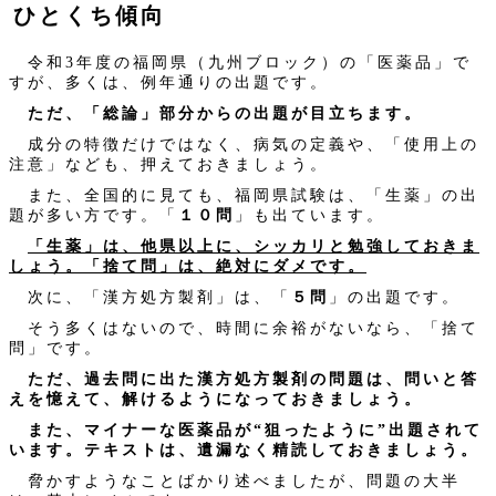
ひとくち傾向
令和3年度の福岡県（九州ブロック）の「医薬品」で
すが、多くは、例年通りの出題です。
ただ、「総論」部分からの出題が目立ちます。
成分の特徴だけではなく、病気の定義や、「使用上の
注意」なども、押えておきましょう。
また、全国的に見ても、福岡県試験は、「生薬」の出
題が多い方です。「
１０問
」も出ています。
「生薬」は、他県以上に、シッカリと勉強しておきま
しょう。「捨て問」は、絶対にダメです。
次に、「漢方処方製剤」は、「
５問
」の出題です。
そう多くはないので、時間に余裕がないなら、「捨て
問」です。
ただ、過去問に出た漢方処方製剤の問題は、問いと答
えを憶えて、解けるようになっておきましょう。
また、マイナーな医薬品が“狙ったように”出題されて
います。テキストは、遺漏なく精読しておきましょう。
脅かすようなことばかり述べましたが、問題の大半