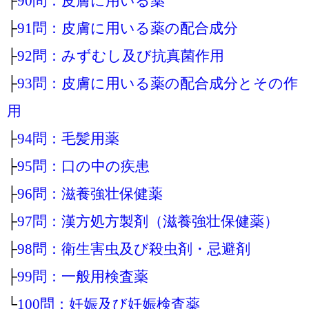
├
90問：皮膚に用いる薬
├
91問：皮膚に用いる薬の配合成分
├
92問：みずむし及び抗真菌作用
├
93問：皮膚に用いる薬の配合成分とその作
用
├
94問：毛髪用薬
├
95問：口の中の疾患
├
96問：滋養強壮保健薬
├
97問：漢方処方製剤（滋養強壮保健薬）
├
98問：衛生害虫及び殺虫剤・忌避剤
├
99問：一般用検査薬
└
100問：妊娠及び妊娠検査薬