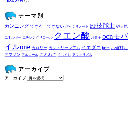
(7)
テーマ別
FP技能士
カンニング
できる・できない
やる気
ざっくりノート
クエン酸
ocnモバ
エネルギー
エチレングリコール
お菓子
イルone
イエダニ
お値打ち
カロリー
カントリーマアム
brita
ことわざ
アマゾン
アルコール
ぐじぐじ
アフォリズム
アーカイブ
アーカイブ