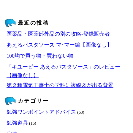
最近の投稿
医薬品・医薬部外品の別の攻略‐登録販売者
あえるパスタソース マ･マー編【画像なし】
100均で買う物・買わない物
「キユーピー あえるパスタソース」のレビュー
【画像なし】
第２種電気工事士の学科に複線図が出る背景
カテゴリー
勉強ワンポイントアドバイス
(63)
勉強道具
(16)