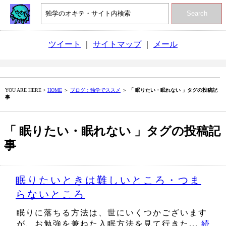
Search
ツイート
｜
サイトマップ
｜
メール
YOU ARE HERE >
HOME
＞
ブログ：独学でススメ
＞
「 眠りたい・眠れない 」タグの投稿記
事
「 眠りたい・眠れない 」タグの投稿記
事
眠りたいときは難しいところ・つま
らないところ
眠りに落ちる方法は、世にいくつかございます
が、お勉強を兼ねた入眠方法を見て行きた...
続