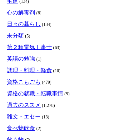
宅建
(134)
心の解毒剤
(8)
日々の暮らし
(134)
未分類
(5)
第２種電気工事士
(63)
英語の勉強
(1)
調理・料理・軽食
(10)
資格こもごも
(479)
資格の就職・転職事情
(9)
過去のススメ
(1,278)
雑文・エセー
(13)
食べ物飲食
(2)
飲み物