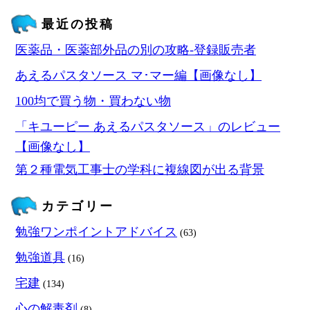
最近の投稿
医薬品・医薬部外品の別の攻略‐登録販売者
あえるパスタソース マ･マー編【画像なし】
100均で買う物・買わない物
「キユーピー あえるパスタソース」のレビュー
【画像なし】
第２種電気工事士の学科に複線図が出る背景
カテゴリー
勉強ワンポイントアドバイス
(63)
勉強道具
(16)
宅建
(134)
心の解毒剤
(8)