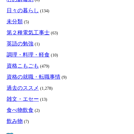
日々の暮らし
(134)
未分類
(5)
第２種電気工事士
(63)
英語の勉強
(1)
調理・料理・軽食
(10)
資格こもごも
(479)
資格の就職・転職事情
(9)
過去のススメ
(1,278)
雑文・エセー
(13)
食べ物飲食
(2)
飲み物
(7)