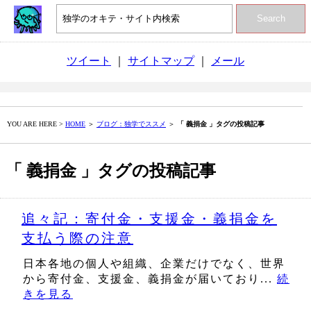
Search
ツイート
｜
サイトマップ
｜
メール
YOU ARE HERE >
HOME
＞
ブログ：独学でススメ
＞
「 義捐金 」タグの投稿記事
「 義捐金 」タグの投稿記事
追々記：寄付金・支援金・義捐金を
支払う際の注意
日本各地の個人や組織、企業だけでなく、世界
から寄付金、支援金、義捐金が届いており...
続
きを見る