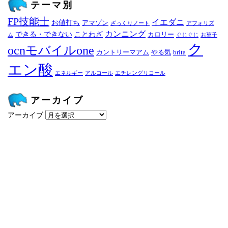
テーマ別
FP技能士
イエダニ
お値打ち
アマゾン
ざっくりノート
アフォリズ
カンニング
できる・できない
ことわざ
カロリー
ム
ぐじぐじ
お菓子
ク
ocnモバイルone
カントリーマアム
やる気
brita
エン酸
エネルギー
アルコール
エチレングリコール
アーカイブ
アーカイブ