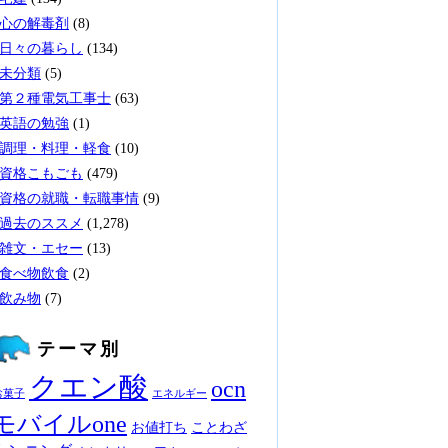
心の解毒剤
(8)
日々の暮らし
(134)
未分類
(5)
第２種電気工事士
(63)
英語の勉強
(1)
調理・料理・軽食
(10)
資格こもごも
(479)
資格の就職・転職事情
(9)
過去のススメ
(1,278)
雑文・エセー
(13)
食べ物飲食
(2)
飲み物
(7)
テーマ別
クエン酸
ocn
お菓子
エネルギー
モバイルone
お値打ち
ことわざ