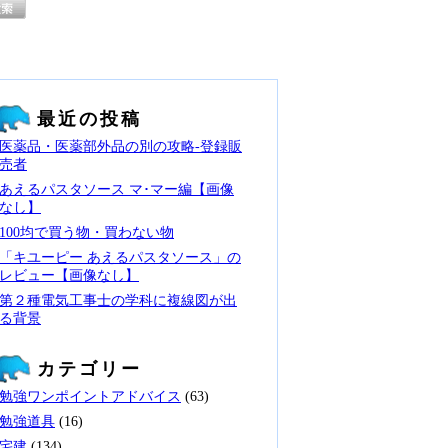
最近の投稿
医薬品・医薬部外品の別の攻略‐登録販
売者
あえるパスタソース マ･マー編【画像
なし】
100均で買う物・買わない物
「キユーピー あえるパスタソース」の
レビュー【画像なし】
第２種電気工事士の学科に複線図が出
る背景
カテゴリー
勉強ワンポイントアドバイス
(63)
勉強道具
(16)
宅建
(134)