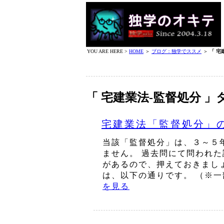
YOU ARE HERE >
HOME
＞
ブログ：独学でススメ
＞
「 宅
「 宅建業法‐監督処分 
宅建業法「監督処分」
当該「監督処分」は、３～５
ません。 過去問にて問われ
があるので、押えておきまし
は、以下の通りです。 （※一
を見る