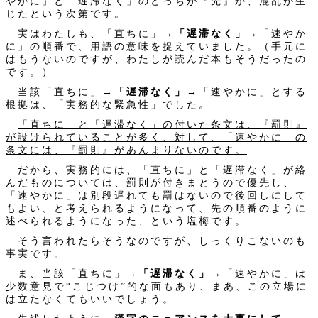
やかに」と「遅滞なく」のどっちが『先』か、混乱が生
じたという次第です。
実はわたしも、「直ちに」→
「遅滞なく」
→「速やか
に」の順番で、用語の意味を捉えていました。（手元に
はもうないのですが、わたしが読んだ本もそうだったの
です。）
当該「直ちに」→
「遅滞なく」
→「速やかに」とする
根拠は、「実務的な緊急性」でした。
「直ちに」と「遅滞なく」の付いた条文は、『罰則』
が設けられていることが多く、対して、「速やかに」の
条文には、『罰則』があんまりないのです。
だから、実務的には、「直ちに」と「遅滞なく」が絡
んだものについては、罰則が付きまとうので優先し、
「速やかに」は別段遅れても罰はないので後回しにして
もよい、と考えられるようになって、先の順番のように
述べられるようになった、という塩梅です。
そう言われたらそうなのですが、しっくりこないのも
事実です。
ま、当該「直ちに」→
「遅滞なく」
→「速やかに」は
少数意見で“こじつけ”的な面もあり、まあ、この立場に
は立たなくてもいいでしょう。