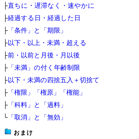
├
直ちに・遅滞なく・速やかに
├
経過する日・経過した日
├
「条件」と「期限」
├
以下・以上・未満・超える
├
前・以前と月後・月以後
├
「未満」の付く年齢制限
├
以下・未満の四捨五入＋切捨て
├
「権限」「権原」「権能」
├
「科料」と「過料」
└
「取消」と「無効」
おまけ