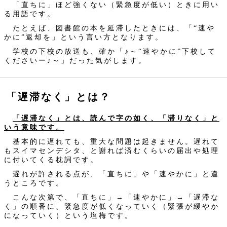
「直ちに」ほど強くない（緊急度が低い）ときに用い
る用語です。
たとえば、図書館の本を延滞したときには、「“速や
かに”返却を」という言い方となります。
学校の下校の放送も、確か「♪～“速やかに”下校して
くださいー♪～」だった気がします。
「遅滞なく」とは？
「遅滞なく」とは、読んで字の如く、「滞りなく」と
いう意味です。
基本的に遅れても、重大な問題は起きません。遅れて
もスイマセンデシタ、と謝れば済むくらいの届出や処理
に付いてくる枕詞です。
遅れが許される点が、「直ちに」や「速やかに」と違
うところです。
こんな次第で、「直ちに」→「速やかに」→「遅滞な
く」の順番に、緊急度が低くなっていく（緊張が緩やか
になっていく）という塩梅です。