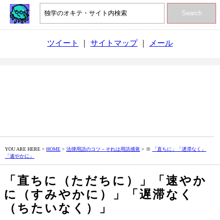
Search
ツイート
｜
サイトマップ
｜
メール
YOU ARE HERE >
HOME
>
法律用語のコツ－それは用語感覚
> ※
「直ちに」「遅滞なく」
「速やかに」
「直ちに（ただちに）」「速やか
に（すみやかに）」「遅滞なく
（ちたいなく）」