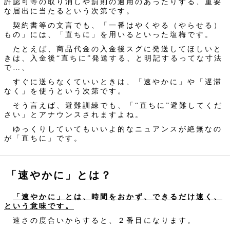
許認可等の取り消しや罰則の適用のあったりする、重要
な届出に当たるという次第です。
契約書等の文言でも、「一番はやくやる（やらせる）
もの」には、「直ちに」を用いるといった塩梅です。
たとえば、商品代金の入金後スグに発送してほしいと
きは、入金後“直ちに”発送する、と明記するってな寸法
で…、
すぐに送らなくていいときは、「速やかに」や「遅滞
なく」を使うという次第です。
そう言えば、避難訓練でも、「“直ちに”避難してくだ
さい」とアナウンスされますよね。
ゆっくりしていてもいいよ的なニュアンスが絶無なの
が「直ちに」です。
「速やかに」とは？
「速やかに」とは、時間をおかず、できるだけ速く、
という意味です。
速さの度合いからすると、２番目になります。