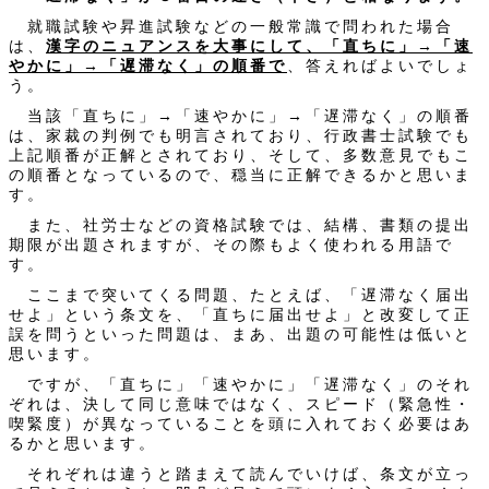
就職試験や昇進試験などの一般常識で問われた場合
は、
漢字のニュアンスを大事にして、「直ちに」→「速
やかに」→「遅滞なく」の順番で
、答えればよいでしょ
う。
当該「直ちに」→「速やかに」→「遅滞なく」の順番
は、家裁の判例でも明言されており、行政書士試験でも
上記順番が正解とされており、そして、多数意見でもこ
の順番となっているので、穏当に正解できるかと思いま
す。
また、社労士などの資格試験では、結構、書類の提出
期限が出題されますが、その際もよく使われる用語で
す。
ここまで突いてくる問題、たとえば、「遅滞なく届出
せよ」という条文を、「直ちに届出せよ」と改変して正
誤を問うといった問題は、まあ、出題の可能性は低いと
思います。
ですが、「直ちに」「速やかに」「遅滞なく」のそれ
ぞれは、決して同じ意味ではなく、スピード（緊急性・
喫緊度）が異なっていることを頭に入れておく必要はあ
るかと思います。
それぞれは違うと踏まえて読んでいけば、条文が立っ