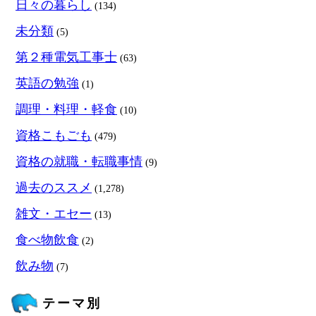
日々の暮らし
(134)
未分類
(5)
第２種電気工事士
(63)
英語の勉強
(1)
調理・料理・軽食
(10)
資格こもごも
(479)
資格の就職・転職事情
(9)
過去のススメ
(1,278)
雑文・エセー
(13)
食べ物飲食
(2)
飲み物
(7)
テーマ別