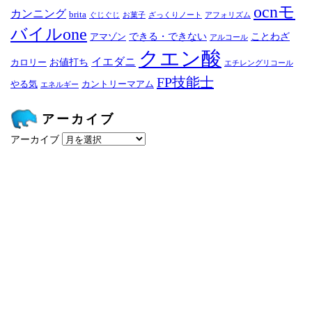
ocnモ
カンニング
brita
ぐじぐじ
お菓子
ざっくりノート
アフォリズム
バイルone
できる・できない
ことわざ
アマゾン
アルコール
クエン酸
イエダニ
お値打ち
カロリー
エチレングリコール
FP技能士
やる気
カントリーマアム
エネルギー
アーカイブ
アーカイブ