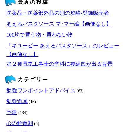
最近の投稿
医薬品・医薬部外品の別の攻略‐登録販売者
あえるパスタソース マ･マー編【画像なし】
100均で買う物・買わない物
「キユーピー あえるパスタソース」のレビュー
【画像なし】
第２種電気工事士の学科に複線図が出る背景
カテゴリー
勉強ワンポイントアドバイス
(63)
勉強道具
(16)
宅建
(134)
心の解毒剤
(8)