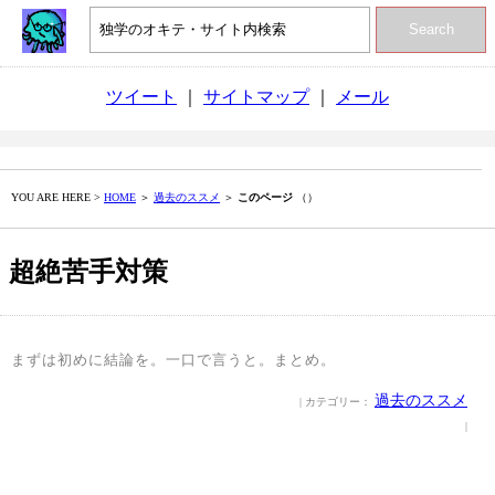
Search
ツイート
｜
サイトマップ
｜
メール
YOU ARE HERE >
HOME
＞
過去のススメ
＞
このページ
（）
超絶苦手対策
まずは初めに結論を。一口で言うと。まとめ。
過去のススメ
| カテゴリー：
|