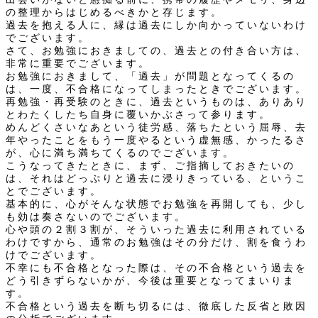
の整理からはじめるべきかと存じます。
過去を抱える人に、縁は過去にしか向かっていないわけ
でございます。
さて、お勉強におきましての、過去との付き合い方は、
非常に重要でございます。
お勉強におきまして、「過去」が問題となってくるの
は、一度、不合格になってしまったときでございます。
再勉強・再受験のときに、過去というものは、ありあり
とわたくしたち自身に覆いかぶさって参ります。
めんどくさいなあという徒労感、落ちたという屈辱、去
年やったことをもう一度やるという虚無感、かったるさ
が、心に満ち満ちてくるのでございます。
こうなってきたときに、まず、ご指摘しておきたいの
は、それはどっぷりと過去に浸りきっている、というこ
とでございます。
基本的に、心がそんな状態でお勉強を再開しても、少し
も効は奏さないのでございます。
心や頭の２割３割が、そういった過去に利用されている
わけですから、通常のお勉強はその分だけ、割を食うわ
けでございます。
不幸にも不合格となった際は、その不合格という過去を
どう引きずらないかが、今後は重要となってまいりま
す。
不合格という過去を断ち切るには、徹底した反省と敗因