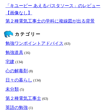
「キユーピー あえるパスタソース」のレビュー
【画像なし】
第２種電気工事士の学科に複線図が出る背景
カテゴリー
勉強ワンポイントアドバイス
(63)
勉強道具
(16)
宅建
(134)
心の解毒剤
(8)
日々の暮らし
(134)
未分類
(5)
第２種電気工事士
(63)
英語の勉強
(1)