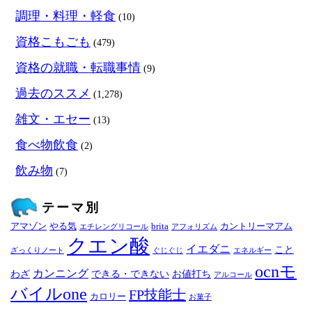
調理・料理・軽食
(10)
資格こもごも
(479)
資格の就職・転職事情
(9)
過去のススメ
(1,278)
雑文・エセー
(13)
食べ物飲食
(2)
飲み物
(7)
テーマ別
アマゾン
やる気
brita
カントリーマアム
エチレングリコール
アフォリズム
クエン酸
イエダニ
こと
ざっくりノート
ぐじぐじ
エネルギー
ocnモ
カンニング
わざ
できる・できない
お値打ち
アルコール
バイルone
FP技能士
カロリー
お菓子