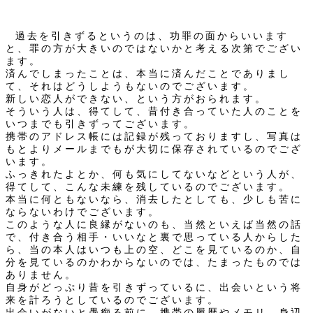
過去を引きずるというのは、功罪の面からいいます
と、罪の方が大きいのではないかと考える次第でござい
ます。
済んでしまったことは、本当に済んだことでありまし
て、それはどうしようもないのでございます。
新しい恋人ができない、という方がおられます。
そういう人は、得てして、昔付き合っていた人のことを
いつまでも引きずってございます。
携帯のアドレス帳には記録が残っておりますし、写真は
もとよりメールまでもが大切に保存されているのでござ
います。
ふっきれたよとか、何も気にしてないなどという人が、
得てして、こんな未練を残しているのでございます。
本当に何ともないなら、消去したとしても、少しも苦に
ならないわけでございます。
このような人に良縁がないのも、当然といえば当然の話
で、付き合う相手・いいなと裏で思っている人からした
ら、当の本人はいつも上の空、どこを見ているのか、自
分を見ているのかわからないのでは、たまったものでは
ありません。
自身がどっぷり昔を引きずっているに、出会いという将
来を計ろうとしているのでございます。
出会いがないと愚痴る前に、携帯の履歴やメモリ、身辺