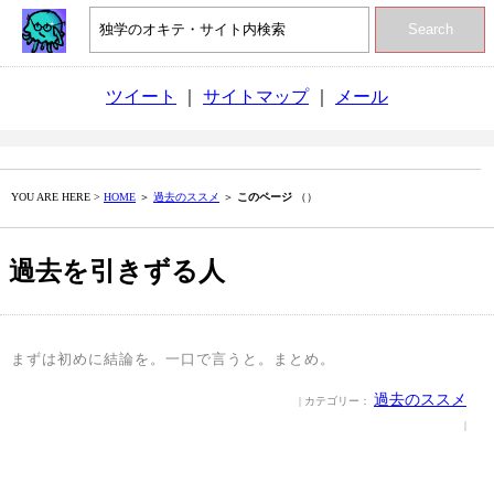
Search
ツイート
｜
サイトマップ
｜
メール
YOU ARE HERE >
HOME
＞
過去のススメ
＞
このページ
（）
過去を引きずる人
まずは初めに結論を。一口で言うと。まとめ。
過去のススメ
| カテゴリー：
|