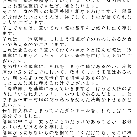
お勉強で整理整頓をしていくには、やはり、身の回りの
ことも整理整頓できねば、嘘となります。
そこで、身の回りの整理整頓と相なるわけですが、部屋
が片付かないという人は、得てして、ものが捨てられな
い人でございます。
そこで今回は、置いておく際の基準をご紹介したく存じ
ます。
それは、「冷蔵庫」にしまう価値がそのものにあるか否
かで考えるのでございます。
これは要るのか？置いておくべきか？と悩んだ際は、冷
蔵庫にしまうとしたら、という条件を付け加えるのでご
ざいます。
あの狭い冷蔵庫に、それをしまう価値はあるのか。冷蔵
庫の中身をどこぞにおいて、敢えてしまう価値はあるの
か。腐らぬよう長期保存する価値はあるのか。
っとこんな風に考えるわけでございます。
「冷蔵庫」を基準に考えていきますと、ぱっと天啓のよ
うに「いらねえよっ！」「いつまであるんだよっ！」と
さまぁ〜ず三村風の突っ込みを交えた決断が下せるかと
思います。
長年押入れにしまっていたダンボールを、わたしは１つ
処分できました。
部屋の中には、要らないものだらけであることが、お分
かりいただけるかと存じます。
部屋から要らないものを捨てていくだけでも、そこに秩