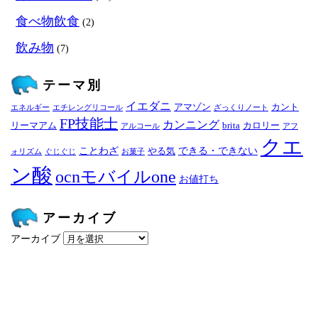
食べ物飲食
(2)
飲み物
(7)
テーマ別
イエダニ
アマゾン
カント
エネルギー
エチレングリコール
ざっくりノート
FP技能士
カンニング
リーマアム
brita
カロリー
アルコール
アフ
クエ
ことわざ
できる・できない
やる気
ォリズム
ぐじぐじ
お菓子
ン酸
ocnモバイルone
お値打ち
アーカイブ
アーカイブ