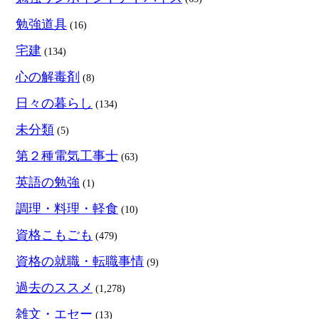
勉強道具
(16)
宅建
(134)
心の解毒剤
(8)
日々の暮らし
(134)
未分類
(5)
第２種電気工事士
(63)
英語の勉強
(1)
調理・料理・軽食
(10)
資格こもごも
(479)
資格の就職・転職事情
(9)
過去のススメ
(1,278)
雑文・エセー
(13)