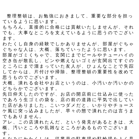
整理整頓は、お勉強におきまして、重要な部分を担っ
ているように思います。
もちろん、直接的に合格には貢献いたしませんが、それ
でも、大事なところを支えているように思うのでござい
ます。
わたくし自身の経験でしかありませんが、部屋がぐちゃ
ぐちゃな人は、大概、落ちていったように思います。
部屋がゴミくちゃで、玄関にまでビールやチューハイの
空き缶が散乱し、ビンや燃えないゴミが玄関出てすぐの
ところにまで溜まっていた友人が、ひょんなことで失踪
してからは、片付けや掃除、整理整頓の重要性を改めて
思うものでございます。
大概、潰れる会社やお店というのは、小汚いか汚いかの
どちらかでございます。
先日仰天したのですが、お店の開店前に仕込みに使った
であろう生ゴミの袋を、店の前の道路に平気で出してい
た店がありました。こいつダメだと、いかりやチョース
ケ風に突っ込みましたが、早々の態で潰れたのは言うま
でもありません。
アレ、この店潰れたんだ、という発見があるときは、大
概、汚いところや乱雑なところがあるものでございま
す。
ちなみにわたくしは、従業員の駐車場や駐輪場をよく見