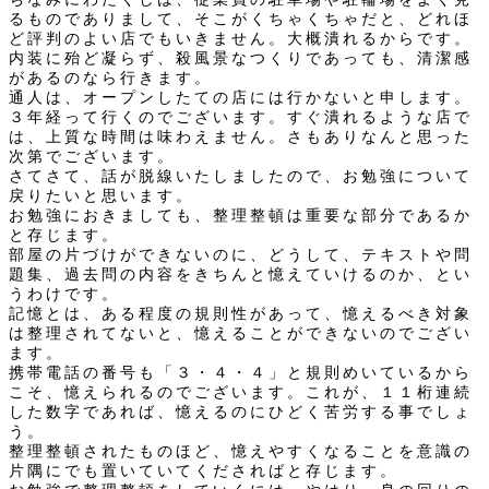
るものでありまして、そこがくちゃくちゃだと、どれほ
ど評判のよい店でもいきません。大概潰れるからです。
内装に殆ど凝らず、殺風景なつくりであっても、清潔感
があるのなら行きます。
通人は、オープンしたての店には行かないと申します。
３年経って行くのでございます。すぐ潰れるような店で
は、上質な時間は味わえません。さもありなんと思った
次第でございます。
さてさて、話が脱線いたしましたので、お勉強について
戻りたいと思います。
お勉強におきましても、整理整頓は重要な部分であるか
と存じます。
部屋の片づけができないのに、どうして、テキストや問
題集、過去問の内容をきちんと憶えていけるのか、とい
うわけです。
記憶とは、ある程度の規則性があって、憶えるべき対象
は整理されてないと、憶えることができないのでござい
ます。
携帯電話の番号も「３・４・４」と規則めいているから
こそ、憶えられるのでございます。これが、１１桁連続
した数字であれば、憶えるのにひどく苦労する事でしょ
う。
整理整頓されたものほど、憶えやすくなることを意識の
片隅にでも置いていてくださればと存じます。