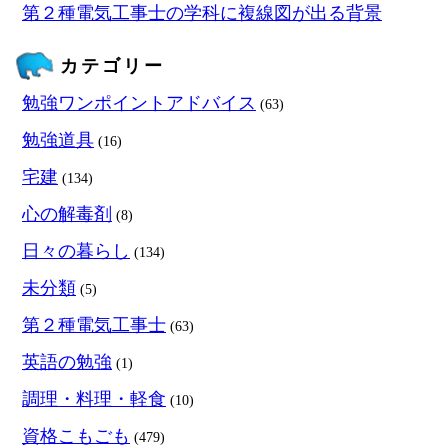
第２種電気工事士の学科に複線図が出る背景
カテゴリー
勉強ワンポイントアドバイス
(63)
勉強道具
(16)
宅建
(134)
心の解毒剤
(8)
日々の暮らし
(134)
未分類
(5)
第２種電気工事士
(63)
英語の勉強
(1)
調理・料理・軽食
(10)
資格こもごも
(479)