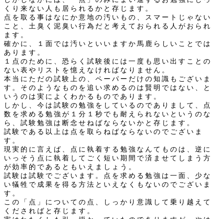
くり来ない人も居られるかと存じます。
点を取る事はなにか意地の汚いもの、スマートじゃない
こと、土臭く泥臭い行為だと考えておられる人がおられ
ます。
確かに、１面では汚いといいますか馬鹿らしいことでは
あります。
１点のために、恐らく試験後には一度も思い出すことの
ない表やリストを憶えなければなりません。
本当にただの試験上の、ペーパーだけの知識もございま
す。そのようなものを追い求めるのは賢明ではない、と
いうのは実によくわかるものであります。
しかし、今は試験の勉強をしているのでありまして、点
数を求める勉強が１分１秒でも耐えられないというのな
ら、試験勉強は断念せねばならないかと存じます。
試験である以上は点を取らねばならないのでございま
す。
現実的に言えば、点に執着する勉強なんてものは、逆に
いっそう点に執着してごく短い期間で済ませてしまう方
が効率的であるともいえましょう。
試験は試験でございます。点を求める勉強は一面、少な
い犠牲で成果を得る方法といえなくもないのでございま
す。
この「点」についての点、しっかり意識して乗り越えて
くださればと存じます。