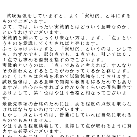
試験勉強をしていますと、よく「実戦的」と耳にする
ものでございます。
さて、では、いったい実戦的とはどういう意味なのか、
というわけでございます。
実戦的と聞いてしっくり来ない方は、まず、「点」とい
うものを意識してくださればと存じます。
ぶっちゃけいいますと、「実戦的」というのは、少しで
も、わずかでも、部分点でも、１点でも、引いては０．
１点でも求める姿勢を指すのでございます。
実戦的というのは、「点」であると考えれば、すんなり
その言わんとするところがわかってくるかと存じます。
わたくしたちは合格を求めて試験勉強をしております。
試験勉強は、ある意味で知識や教養を得るためでもあり
ますが、内心からすれば５位か６位くらいの優先順位で
ありまして、第１位はやはり合格と相なってございま
す。
最優先事項の合格のためには、ある程度の点数を取らな
ければならないわけでございます。
しかし、点というのは、普通にしていれば自然に取れる
ものでもありません。
やはりある程度執着して、意識して点が取れるように努
力する必要がございます。
しかしなかには、「点」のみにまい進するお勉強にしっ