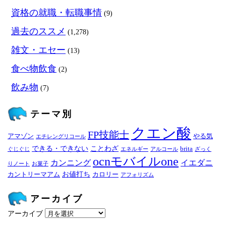
資格の就職・転職事情
(9)
過去のススメ
(1,278)
雑文・エセー
(13)
食べ物飲食
(2)
飲み物
(7)
テーマ別
クエン酸
FP技能士
アマゾン
やる気
エチレングリコール
できる・できない
ことわざ
brita
ぐじぐじ
エネルギー
アルコール
ざっく
ocnモバイルone
カンニング
イエダニ
りノート
お菓子
お値打ち
カントリーマアム
カロリー
アフォリズム
アーカイブ
アーカイブ