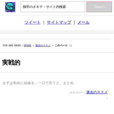
Search
ツイート
｜
サイトマップ
｜
メール
YOU ARE HERE >
HOME
＞
過去のススメ
＞
このページ
（）
実戦的
まずは初めに結論を。一口で言うと。まとめ。
過去のススメ
| カテゴリー：
|