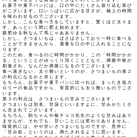
お菓子や菓子パンには、口の中にたくさん放り込む喜び
がございます。口いっぱいに広がる甘さが、極上の時間
を味わわせるのでございます。
しかし、こんな食べ方をしていますと、驚くほど太りま
す。あっという間に肥え始めます。
腹肥ゆる秋なんて馬じゃあありません。
しかし、さつまいもは、ぱさぱさしており一時に食べる
ことができませんから、適量を口の中に入れることにな
ります。
このため、食べるのに時間がかかり、この「時間がかか
る」ということがゆっくり頂くこととなり、満腹中枢が
刺激され、なんだか満腹になるのでございます。
食べ過ぎない、太り難いというのが、さつまいもの第２
の利点になるかと存じます。
もちろん、お菓子や菓子パンに比べれば、まったき低カ
ロリーの食品ですから、実質的にも太り難いものでござ
います。
第３の利点は、さつまいもの甘みでございます。
さつまいもは別名、甘藷といいますよに、甘みがたくさ
ん含まれてございます。
もちろん、飴ちゃんや板チョコ先生のような甘みはあり
ませんが、それでも、甘いことには変わりありません。
味覚的には、やや甘いさつまいもなのですが、意外に
「甘み欲」というのは、満たされるように思います。