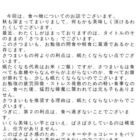
今回は、食べ物についてのお話でございます。
秋も深まってまいりまして、何もかも美味しく頂けるわ
たくしでございます。
最近、わたくしがはまっておりますのは、タイトルのそ
のままの「さつまいも」でございます。
このさつまいも、お勉強の間食や軽食に最適であるかと
存じます。
さつまいもの何よりの利点は、眠たくならない点でござ
います。
眠たくなる代表はお米（ご飯）ですが、さつまいもは食
べても血糖やらなんやらが上がらないのか、食べてお腹
が膨れても、少しも眠たくならないのでございます。
お勉強の疲労回復・ストレス発散のための軽い食事なの
に、食べた後、猛烈な睡魔に襲われては元も子もありま
せん。
さつまいもを推奨する理由は、眠たくならないからでご
ざいます。
つぎに、第２の利点は、食べ過ぎないことでございま
す。
いくら美味しい芋とはいえ、ぱさぱさしているのは構造
上、仕方がありません。
このぱさぱさ感のため、クッキーやチョコレートをバリ
バリ食べるような真似ができないのでございます。