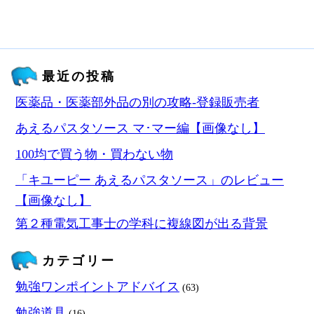
最近の投稿
医薬品・医薬部外品の別の攻略‐登録販売者
あえるパスタソース マ･マー編【画像なし】
100均で買う物・買わない物
「キユーピー あえるパスタソース」のレビュー
【画像なし】
第２種電気工事士の学科に複線図が出る背景
カテゴリー
勉強ワンポイントアドバイス
(63)
勉強道具
(16)