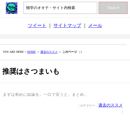
Search
ツイート
｜
サイトマップ
｜
メール
YOU ARE HERE >
HOME
＞
過去のススメ
＞
このページ
（）
推奨はさつまいも
まずは初めに結論を。一口で言うと。まとめ。
過去のススメ
| カテゴリー：
|