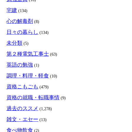
宅建
(134)
心の解毒剤
(8)
日々の暮らし
(134)
未分類
(5)
第２種電気工事士
(63)
英語の勉強
(1)
調理・料理・軽食
(10)
資格こもごも
(479)
資格の就職・転職事情
(9)
過去のススメ
(1,278)
雑文・エセー
(13)
食べ物飲食
(2)