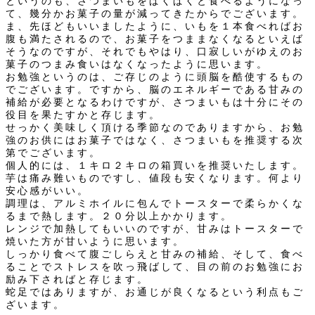
というのも、さつまいもをぱくぱくと食べるようになっ
て、幾分かお菓子の量が減ってきたからでございます。
ま、先ほどもいいましたように、いもを１本食べればお
腹も満たされるので、お菓子をつままなくなるといえば
そうなのですが、それでもやはり、口寂しいがゆえのお
菓子のつまみ食いはなくなったように思います。
お勉強というのは、ご存じのように頭脳を酷使するもの
でございます。ですから、脳のエネルギーである甘みの
補給が必要となるわけですが、さつまいもは十分にその
役目を果たすかと存じます。
せっかく美味しく頂ける季節なのでありますから、お勉
強のお供にはお菓子ではなく、さつまいもを推奨する次
第でございます。
個人的には、１キロ２キロの箱買いを推奨いたします。
芋は痛み難いものですし、値段も安くなります。何より
安心感がいい。
調理は、アルミホイルに包んでトースターで柔らかくな
るまで熱します。２０分以上かかります。
レンジで加熱してもいいのですが、甘みはトースターで
焼いた方が甘いように思います。
しっかり食べて腹ごしらえと甘みの補給、そして、食べ
ることでストレスを吹っ飛ばして、目の前のお勉強にお
励み下さればと存じます。
蛇足ではありますが、お通じが良くなるという利点もご
ざいます。