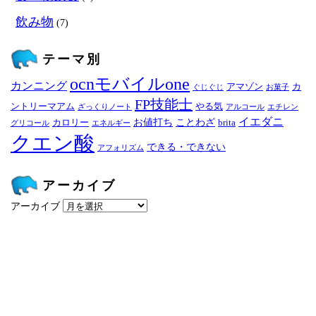
飲み物
(7)
テーマ別
ocnモバイルone
カンニング
アマゾン
カ
ぐじぐじ
お菓子
FP技能士
ントリーマアム
やる気
ざっくりノート
アルコール
エチレン
イエダニ
お値打ち
ことわざ
カロリー
brita
グリコール
エネルギー
クエン酸
できる・できない
アフォリズム
アーカイブ
アーカイブ