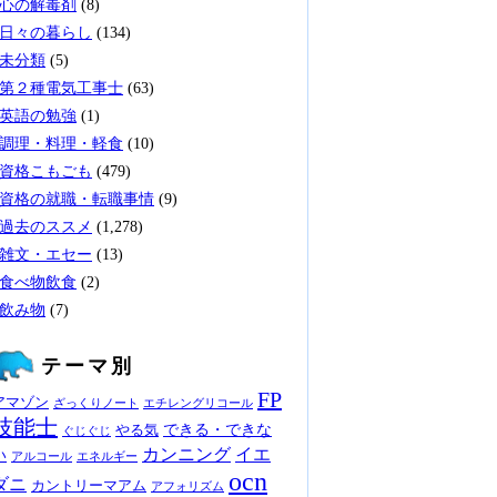
心の解毒剤
(8)
日々の暮らし
(134)
未分類
(5)
第２種電気工事士
(63)
英語の勉強
(1)
調理・料理・軽食
(10)
資格こもごも
(479)
資格の就職・転職事情
(9)
過去のススメ
(1,278)
雑文・エセー
(13)
食べ物飲食
(2)
飲み物
(7)
テーマ別
FP
アマゾン
ざっくりノート
エチレングリコール
技能士
できる・できな
やる気
ぐじぐじ
カンニング
イエ
い
アルコール
エネルギー
ocn
ダニ
カントリーマアム
アフォリズム