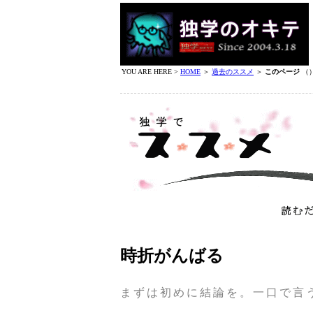
YOU ARE HERE >
HOME
＞
過去のススメ
＞
このページ
（
時折がんばる
まずは初めに結論を。一口で言