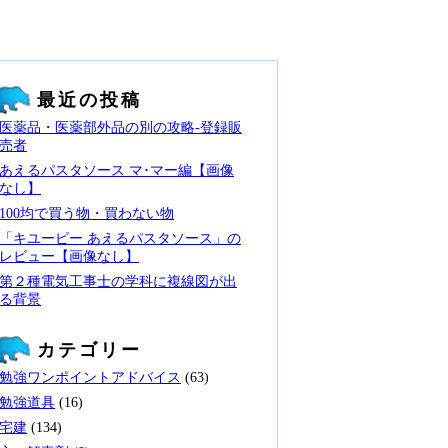
最近の投稿
医薬品・医薬部外品の別の攻略‐登録販
売者
あえるパスタソース マ･マー編【画像
なし】
100均で買う物・買わない物
「キユーピー あえるパスタソース」の
レビュー【画像なし】
第２種電気工事士の学科に複線図が出
る背景
カテゴリー
勉強ワンポイントアドバイス
(63)
勉強道具
(16)
宅建
(134)