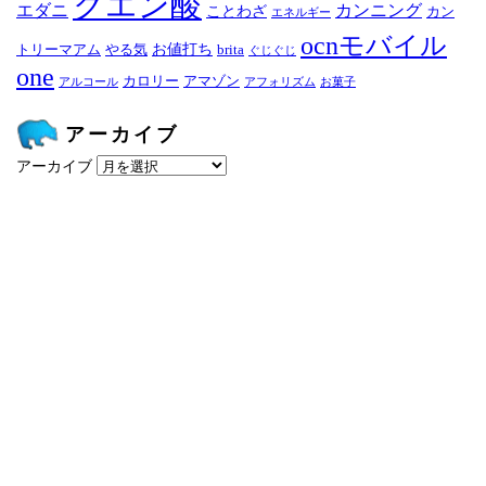
クエン酸
エダニ
カンニング
ことわざ
カン
エネルギー
ocnモバイル
お値打ち
トリーマアム
やる気
brita
ぐじぐじ
one
カロリー
アマゾン
アルコール
アフォリズム
お菓子
アーカイブ
アーカイブ