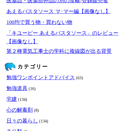
医薬品・医薬部外品の別の攻略‐登録販売者
あえるパスタソース マ･マー編【画像なし】
100均で買う物・買わない物
「キユーピー あえるパスタソース」のレビュー
【画像なし】
第２種電気工事士の学科に複線図が出る背景
カテゴリー
勉強ワンポイントアドバイス
(63)
勉強道具
(16)
宅建
(134)
心の解毒剤
(8)
日々の暮らし
(134)