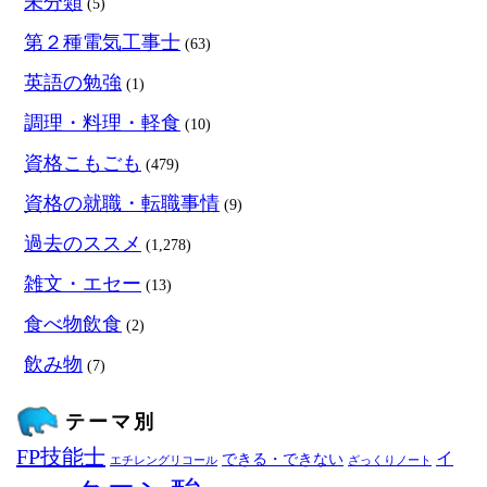
未分類
(5)
第２種電気工事士
(63)
英語の勉強
(1)
調理・料理・軽食
(10)
資格こもごも
(479)
資格の就職・転職事情
(9)
過去のススメ
(1,278)
雑文・エセー
(13)
食べ物飲食
(2)
飲み物
(7)
テーマ別
FP技能士
イ
できる・できない
エチレングリコール
ざっくりノート