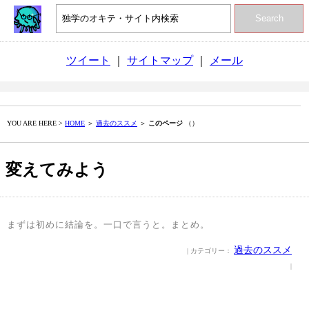
Search
ツイート
｜
サイトマップ
｜
メール
YOU ARE HERE >
HOME
＞
過去のススメ
＞
このページ
（）
変えてみよう
まずは初めに結論を。一口で言うと。まとめ。
過去のススメ
| カテゴリー：
|