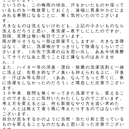
というのも、この梅雨の頃合、汗をかいたものや湿って
いるものを一晩放置しておくと、途端に異臭やカビにま
みれる事態になることに、漸く気付いたのでございま
す。
大きなものは洗えないけれども、上記の小さいものなら
洗えるだろうと思い、夜洗濯→夜干しにしたのですが、
別段、支障は無い毎日でございます。
雨が降りそうなら一部は部屋干ししますが、大きな支障
はなく、逆に、洗濯物がすっきりして快適なくらいでご
ざいます。（出先で洗濯の山を思い出し、ああ今頃発酵
してそうだなあと思うことほど嫌なものはありませ
ん。）
また、ハイター等の消臭・漂白・除菌の洗濯洗剤と一緒
に洗えば、生乾き的なアノ臭いも抑えられる上に、汗臭
さ・汗ばみ等も防げ、（ああ、なんてもっと早くに、夜
に洗濯をしなかったのだろう）と嘆息した次第でござい
ます。
１０年来、疑問も無くやってきた洗濯ですら、変えるこ
とのできることに気付いたわたくしなのでございます。
考え方を変えるとは、何も新規なやり方を追い求めた
り、人とは敢えて違う風に考えたりするのではないので
ございます。
自分が息をするかのように当然・当たり前と思っている
ものを変えることなのだなあと思い立った次第でござい