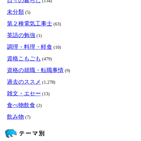
日々の暮らし
(134)
未分類
(5)
第２種電気工事士
(63)
英語の勉強
(1)
調理・料理・軽食
(10)
資格こもごも
(479)
資格の就職・転職事情
(9)
過去のススメ
(1,278)
雑文・エセー
(13)
食べ物飲食
(2)
飲み物
(7)
テーマ別