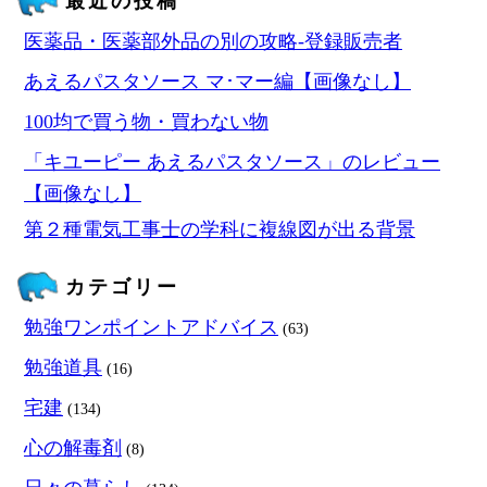
最近の投稿
医薬品・医薬部外品の別の攻略‐登録販売者
あえるパスタソース マ･マー編【画像なし】
100均で買う物・買わない物
「キユーピー あえるパスタソース」のレビュー
【画像なし】
第２種電気工事士の学科に複線図が出る背景
カテゴリー
勉強ワンポイントアドバイス
(63)
勉強道具
(16)
宅建
(134)
心の解毒剤
(8)