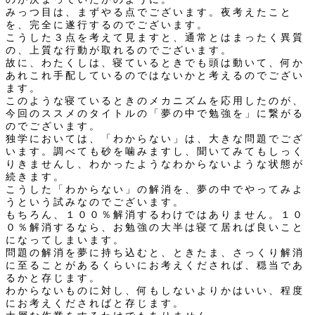
みっつ目は、まずやる点でございます。夜考えたこと
を、完全に遂行するのでございます。
こうした３点を考えて見ますと、通常とはまったく異質
の、上質な行動が取れるのでございます。
故に、わたくしは、寝ているときでも頭は動いて、何か
あれこれ手配しているのではないかと考えるのでござい
ます。
このような寝ているときのメカニズムを応用したのが、
今回のススメのタイトルの「夢の中で勉強を」に繋がる
のでございます。
独学においては、「わからない」は、大きな問題でござ
います。調べても砂を噛みますし、聞いてみてもしっく
りきませんし、わかったようなわからないような状態が
続きます。
こうした「わからない」の解消を、夢の中でやってみよ
うという試みなのでございます。
もちろん、１００％解消するわけではありません。１０
０％解消するなら、お勉強の大半は寝て居れば良いこと
になってしまいます。
問題の解消を夢に持ち込むと、ときたま、さっくり解消
に至ることがあるくらいにお考えくだされば、穏当であ
るかと存じます。
わからないものに対し、何もしないよりかはいい、程度
にお考えくださればと存じます。