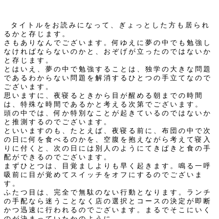
タイトルをお読みになって、ぎょっとした方も居られ
るかと存じます。
さもありなんでございます。何ゆえに夢の中でも勉強し
なければならないのかと、おぞげが立ったのではないか
と存じます。
とはいえ、夢の中で勉強することは、独学の大きな問題
であるわからない問題を解消するひとつの手立てなので
ございます。
思いますに、夜寝るときから目が醒める朝までの時間
は、特殊な時間であるかと考える次第でございます。
頭の中では、何か特別なことが起きているのではないか
と推測するのでございます。
といいますのも、たとえば、夜寝る前に、布団の中で次
の日に何を食べるのかを、空腹を抱えながら考えて寝入
りに付くと、次の日には別人のようにてきぱきと食の手
配ができるのでございます。
まずひとつは、目覚ましよりも早く起きます。鳴る一呼
吸前に目が覚めてスイッチをオフにするのでございま
す。
ふたつ目は、完全で無駄のない行動となります。ランチ
の手配なら迷うことなく店の選択とコースの決定が即断
かつ迅速に行われるのでございます。まるでそこにいく
のが決まっていたかのように。