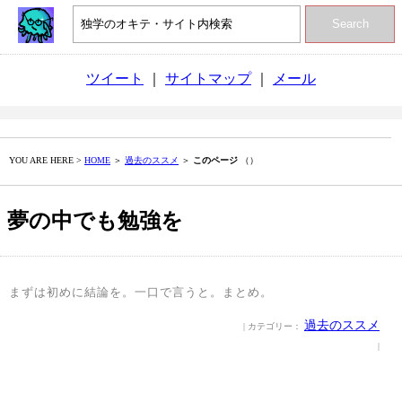
Search
ツイート
｜
サイトマップ
｜
メール
YOU ARE HERE >
HOME
＞
過去のススメ
＞
このページ
（）
夢の中でも勉強を
まずは初めに結論を。一口で言うと。まとめ。
過去のススメ
| カテゴリー：
|