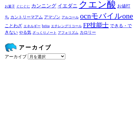
クエン酸
カンニング
イエダニ
お値打
お菓子
ぐじぐじ
ocnモバイルone
ち
カントリーマアム
アマゾン
アルコール
FP技能士
ことわざ
できる・で
brita
エネルギー
エチレングリコール
きない
やる気
カロリー
ざっくりノート
アフォリズム
アーカイブ
アーカイブ