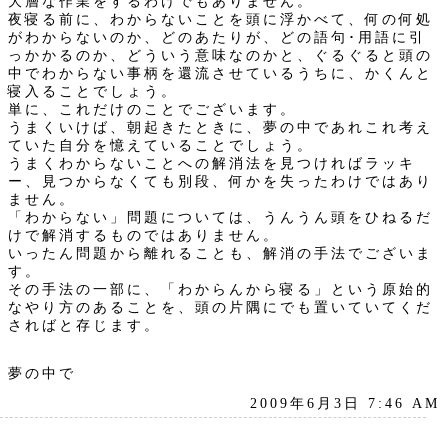
大層な作業をするわけでもありません。
夜寝る前に、わからないことを頭に浮かべて、何の何処
がわからないのか、どのあたりが、どの語句･用語に引
っかかるのか、どういう意味なのかと、ぐるぐると頭の
中でわからない事柄を還流させているうちに、かくんと
寝入ることでしょう。
単に、これだけのことでございます。
うまくいけば、朝起きたときに、夢の中であれこれ考え
ていた自分を憶えていることでしょう。
うまくわからないことへの解消法を見つければラッキ
ー、見つからなくても別段、何かを失ったわけではあり
ません。
「わからない」問題については、うんうん頭をひねるだ
けで解消するものではありません。
いったん問題から離れることも、解消の手法でございま
す。
その手法の一部に、「わからんから寝る」という原始的
なやり方のあることを、頭の片隅にでも置いていてくだ
さればと存じます。
夢の中で
2009年6月3日 7:46 AM