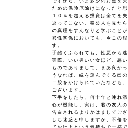
ですから、いま多少のお金を失
ための保険厄除けになったと思
１０％を超える投資は全てを失
返ってこない、奉公人を見たら
の真理をすんなりと学ぶことが
異性関係においても、今この程
す。
手酷くふられても、性悪から逃
実際、いい男いい女ほど、悪い
ものでありまして、まあ良かっ
うなれば、縁を運んでくる己の
二股をかけられていたなども、
ございます。
下手をしたら、何十年と連れ添
心が機能し、実は、君の友人の
告白されるよりかはましでござ
しち迷惑と申しますか、不倫を
ておけよという気持ちで一杯で