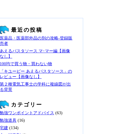
最近の投稿
医薬品・医薬部外品の別の攻略‐登録販
売者
あえるパスタソース マ･マー編【画像
なし】
100均で買う物・買わない物
「キユーピー あえるパスタソース」の
レビュー【画像なし】
第２種電気工事士の学科に複線図が出
る背景
カテゴリー
勉強ワンポイントアドバイス
(63)
勉強道具
(16)
宅建
(134)