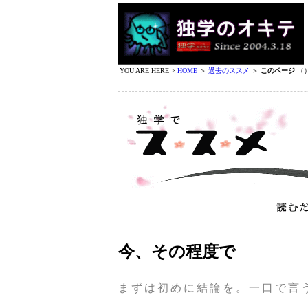
YOU ARE HERE >
HOME
＞
過去のススメ
＞
このページ
（
今、その程度で
まずは初めに結論を。一口で言