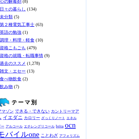
心の解毒剤
(8)
日々の暮らし
(134)
未分類
(5)
第２種電気工事士
(63)
英語の勉強
(1)
調理・料理・軽食
(10)
資格こもごも
(479)
資格の就職・転職事情
(9)
過去のススメ
(1,278)
雑文・エセー
(13)
食べ物飲食
(2)
飲み物
(7)
テーマ別
できる・できない
アマゾン
カントリーマア
イエダニ
ム
カロリー
ざっくりノート
エネル
ocn
brita
ギー
アルコール
エチレングリコール
モバイルone
ことわざ
アフォリズム