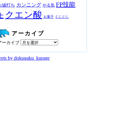
FP技能
カンニング
お値打ち
やる気
クエン酸
士
お菓子
ぐじぐじ
アーカイブ
アーカイブ
ets by dokugaku_kurage