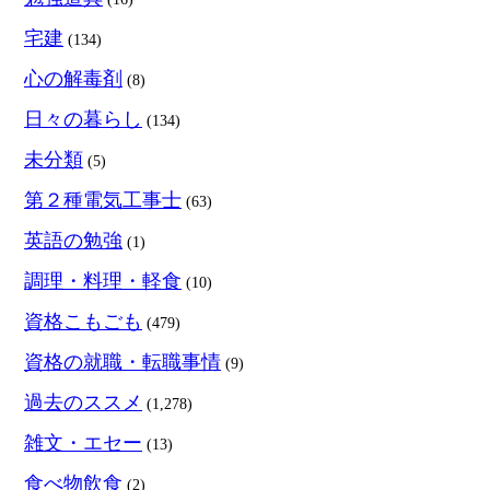
宅建
(134)
心の解毒剤
(8)
日々の暮らし
(134)
未分類
(5)
第２種電気工事士
(63)
英語の勉強
(1)
調理・料理・軽食
(10)
資格こもごも
(479)
資格の就職・転職事情
(9)
過去のススメ
(1,278)
雑文・エセー
(13)
食べ物飲食
(2)