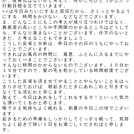
か、改善点はないかと考えて、何かしらひとつかふたつ
行動目標を立てていきます。
○○は今日みたいにすると泥沼だから、さくっとやるよう
にする、時間をかけない、などなどでございます。
ま、どんなことにもこの考えが成り立つわけではなく、
難易度の高いところや手間隙のかかるところはどうして
も、すんなり進まないことがございます。仕方のないと
きだ、と考えることもできましょう。
こうした反省と分析は、昨日のその日のうちにやってお
くことでございます。
できればお風呂の時間に、最悪、ふとんに入るまでにや
っておくべきことでございます。
そんなに時間がかからないものでございます。１０分か
１５分ですので、髪の毛を乾かしている時間程度でござ
います。
こうした反省を済ませてやることとやらないことをはっ
きりさせておけば、朝起きたときにあれこれと引きずら
なくても済むかと存じます。
加えて、今日はあれをしてこれをするぞ！といった気力
も湧いてくるかと存じます。
唯でさえ気持ちよく眠れる、初夏の今日この頃でござい
ます。
起きるための準備をしっかりしてぐっすり眠って、気持
ちよく起きて快い１日をお過ごしくださればと存じま
す。