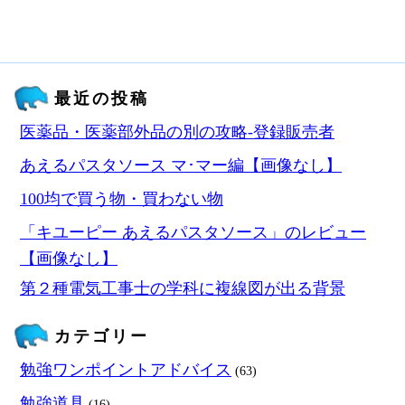
最近の投稿
医薬品・医薬部外品の別の攻略‐登録販売者
あえるパスタソース マ･マー編【画像なし】
100均で買う物・買わない物
「キユーピー あえるパスタソース」のレビュー
【画像なし】
第２種電気工事士の学科に複線図が出る背景
カテゴリー
勉強ワンポイントアドバイス
(63)
勉強道具
(16)