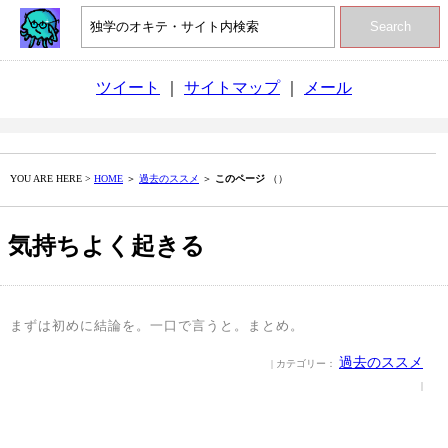
Search
ツイート
｜
サイトマップ
｜
メール
YOU ARE HERE >
HOME
＞
過去のススメ
＞
このページ
（）
気持ちよく起きる
まずは初めに結論を。一口で言うと。まとめ。
過去のススメ
| カテゴリー：
|