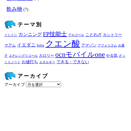
飲み物
(7)
テーマ別
FP技能士
カンニング
ことわざ
カントリー
ぐじぐじ
アルコール
クエン酸
イエダニ
マアム
brita
アマゾン
アフォリズム
お菓
ocnモバイルone
カロリー
やる気
子
エチレングリコール
ざっ
お値打ち
できる・できない
くりノート
エネルギー
アーカイブ
アーカイブ