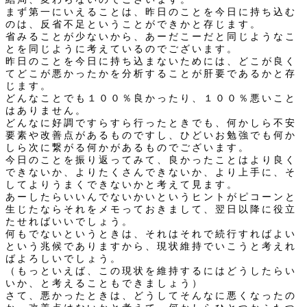
まず第一にいえることは、昨日のことを今日に持ち込む
のは、反省不足ということができかと存じます。
省みることが少ないから、あーだこーだと同じようなこ
とを同じように考えているのでございます。
昨日のことを今日に持ち込まないためには、どこが良く
てどこが悪かったかを分析することが肝要であるかと存
じます。
どんなことでも１００％良かったり、１００％悪いこと
はありません。
どんなに好調ですらすら行ったときでも、何かしら不安
要素や改善点があるものですし、ひどいお勉強でも何か
しら次に繋がる何かがあるものでございます。
今日のことを振り返ってみて、良かったことはより良く
できないか、よりたくさんできないか、より上手に、そ
してよりうまくできないかと考えて見ます。
あーしたらいいんでないかいというヒントがピコーンと
生じたならそれをメモっておきまして、翌日以降に役立
たせればいいでしょう。
何もでないというときは、それはそれで続行すればよい
という兆候でありますから、現状維持でいこうと考えれ
ばよろしいでしょう。
（もっといえば、この現状を維持するにはどうしたらい
いか、と考えることもできましょう）
さて、悪かったときは、どうしてそんなに悪くなったの