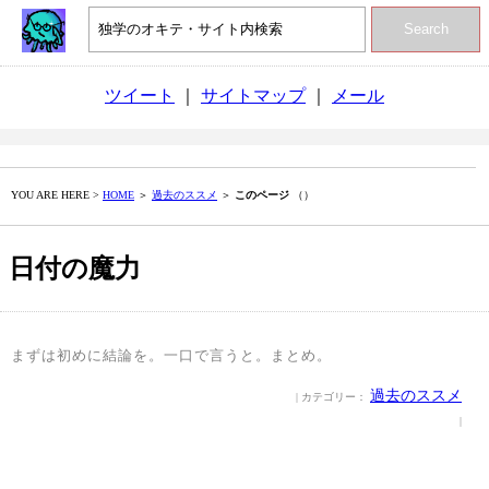
Search
ツイート
｜
サイトマップ
｜
メール
YOU ARE HERE >
HOME
＞
過去のススメ
＞
このページ
（）
日付の魔力
まずは初めに結論を。一口で言うと。まとめ。
過去のススメ
| カテゴリー：
|