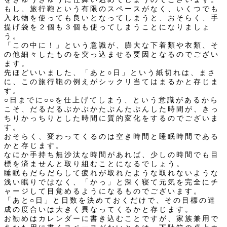
もし、旅行鞄という有限のスペースがなく、いくつでも
入れ物を使っても良いとなってしまうと、おそらく、手
提げ袋を２個も３個も使ってしまうことになりましょ
う。
「この中に！」という意識が、膨大な下着類や衣類、そ
の他細々したものを突っ込ませる要因となるのでござい
ます。
先ほどいいました、「あと○日」という紙切れは、まさ
に、この旅行鞄の例えがシックリ当てはまるかと存じま
す。
○日までに○○を仕上げてしまう、という意識があるから
こそ、だるだるぶかぶかたぷんたぷんした時間が、きっ
ちりかっちりとした時間に質的変化をするのでございま
す。
おそらく、変わってくるのは空き時間と睡眠時間である
かと存じます。
なにか手持ち無沙汰な時間があれば、少しの時間でも目
標を済ませんと取り組むことになるでしょう。
睡眠もだらだらして疲れが取れたような取れないような
浅い眠りではなく、「かっ」と深く寝て元気を完全にチ
ャージして目覚めるようになるものでございます。
「あと○日」と日数を決めておくだけで、その目標の達
成の度合いは大きく異なってくるかと存じます。
お勧めはカレンダーに書き込むことですが、家族兼用で