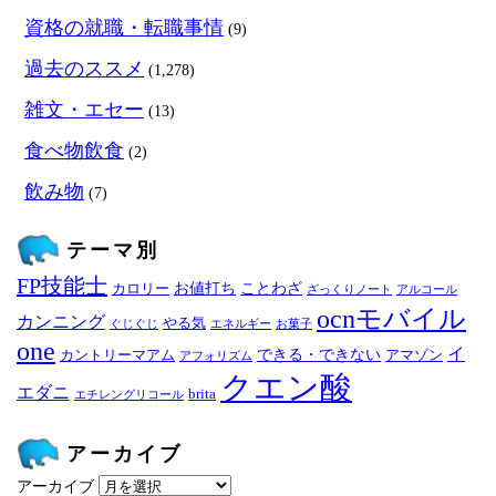
資格の就職・転職事情
(9)
過去のススメ
(1,278)
雑文・エセー
(13)
食べ物飲食
(2)
飲み物
(7)
テーマ別
FP技能士
お値打ち
ことわざ
カロリー
ざっくりノート
アルコール
ocnモバイル
カンニング
やる気
ぐじぐじ
エネルギー
お菓子
one
イ
できる・できない
カントリーマアム
アマゾン
アフォリズム
クエン酸
エダニ
brita
エチレングリコール
アーカイブ
アーカイブ