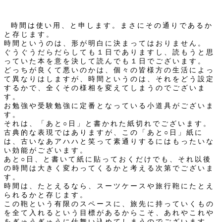
時間は使い用、と申します。まさにその通りであるか
と存じます。
時間というのは、形が明白に決まってはおりません。
ぐうぐうだらだらしても１日でありますし、読もうと思
っていた本を意を決して読んでも１日でございます。
どっちが良くて悪いのかは、個々の皆様方の生活によっ
て異なりはしますが、時間というのは、それをどう設定
するかで、全くその様相を変えてしまうのでございま
す。
お勉強や受験勉強に定番となっている小道具がございま
す。
それは、「あと○日」と書かれた紙切れでございます。
古典的な表現ではありますが、この「あと○日」紙に
は、古いなあアハハと笑って素通りするにはもったいな
い効能がございます。
あと○日、と書いて紙に貼っておくだけでも、それ以後
の時間は大きく変わってくるかと考える次第でございま
す。
時間は、たとえるなら、スーツケースや旅行鞄にたとえ
られるかと存じます。
この鞄という有限のスペースに、旅先に持っていくもの
を全て入れるという目標があるからこそ、あれやこれや
をぎゅうぎゅうに仕舞い込めてしまうのでございます。