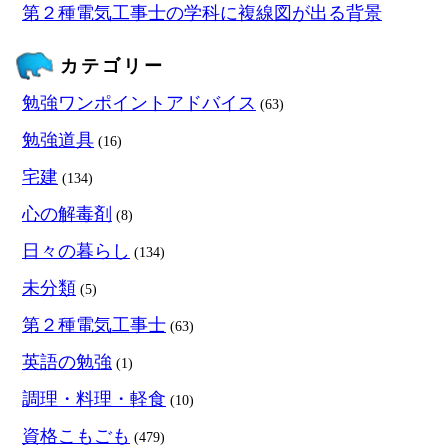
第２種電気工事士の学科に複線図が出る背景
カテゴリー
勉強ワンポイントアドバイス
(63)
勉強道具
(16)
宅建
(134)
心の解毒剤
(8)
日々の暮らし
(134)
未分類
(5)
第２種電気工事士
(63)
英語の勉強
(1)
調理・料理・軽食
(10)
資格こもごも
(479)