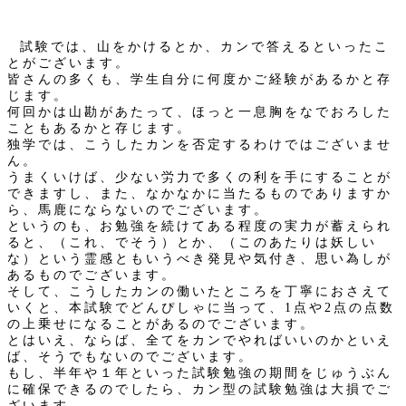
試験では、山をかけるとか、カンで答えるといったこ
とがございます。
皆さんの多くも、学生自分に何度かご経験があるかと存
じます。
何回かは山勘があたって、ほっと一息胸をなでおろした
こともあるかと存じます。
独学では、こうしたカンを否定するわけではございませ
ん。
うまくいけば、少ない労力で多くの利を手にすることが
できますし、また、なかなかに当たるものでありますか
ら、馬鹿にならないのでございます。
というのも、お勉強を続けてある程度の実力が蓄えられ
ると、（これ、でそう）とか、（このあたりは妖しい
な）という霊感ともいうべき発見や気付き、思い為しが
あるものでございます。
そして、こうしたカンの働いたところを丁寧におさえて
いくと、本試験でどんぴしゃに当って、1点や2点の点数
の上乗せになることがあるのでございます。
とはいえ、ならば、全てをカンでやればいいのかといえ
ば、そうでもないのでございます。
もし、半年や１年といった試験勉強の期間をじゅうぶん
に確保できるのでしたら、カン型の試験勉強は大損でご
ざいます。