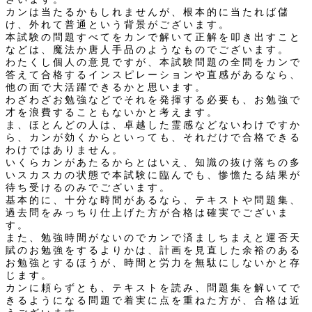
カンは当たるかもしれませんが、根本的に当たれば儲
け、外れて普通という背景がございます。
本試験の問題すべてをカンで解いて正解を叩き出すこと
などは、魔法か唐人手品のようなものでございます。
わたくし個人の意見ですが、本試験問題の全問をカンで
答えて合格するインスピレーションや直感があるなら、
他の面で大活躍できるかと思います。
わざわざお勉強などでそれを発揮する必要も、お勉強で
才を浪費することもないかと考えます。
ま、ほとんどの人は、卓越した霊感などないわけですか
ら、カンが効くからといっても、それだけで合格できる
わけではありません。
いくらカンがあたるからとはいえ、知識の抜け落ちの多
いスカスカの状態で本試験に臨んでも、惨憺たる結果が
待ち受けるのみでございます。
基本的に、十分な時間があるなら、テキストや問題集、
過去問をみっちり仕上げた方が合格は確実でございま
す。
また、勉強時間がないのでカンで済ましちまえと運否天
賦のお勉強をするよりかは、計画を見直した余裕のある
お勉強とするほうが、時間と労力を無駄にしないかと存
じます。
カンに頼らずとも、テキストを読み、問題集を解いてで
きるようになる問題で着実に点を重ねた方が、合格は近