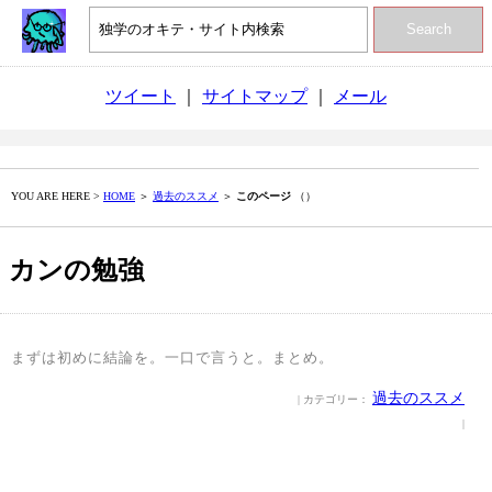
Search
ツイート
｜
サイトマップ
｜
メール
YOU ARE HERE >
HOME
＞
過去のススメ
＞
このページ
（）
カンの勉強
まずは初めに結論を。一口で言うと。まとめ。
過去のススメ
| カテゴリー：
|