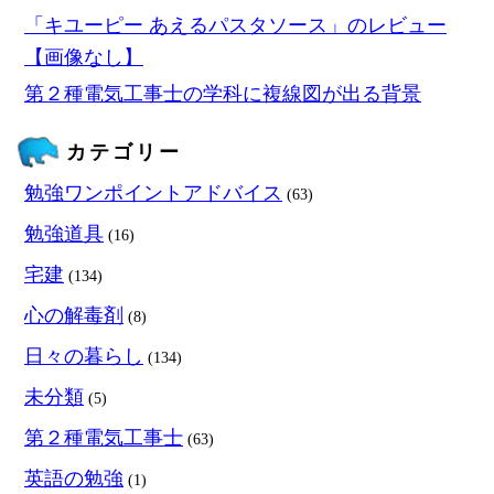
「キユーピー あえるパスタソース」のレビュー
【画像なし】
第２種電気工事士の学科に複線図が出る背景
カテゴリー
勉強ワンポイントアドバイス
(63)
勉強道具
(16)
宅建
(134)
心の解毒剤
(8)
日々の暮らし
(134)
未分類
(5)
第２種電気工事士
(63)
英語の勉強
(1)