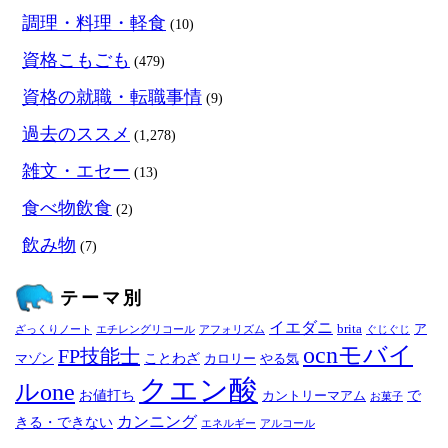
調理・料理・軽食
(10)
資格こもごも
(479)
資格の就職・転職事情
(9)
過去のススメ
(1,278)
雑文・エセー
(13)
食べ物飲食
(2)
飲み物
(7)
テーマ別
イエダニ
brita
ア
ざっくりノート
エチレングリコール
アフォリズム
ぐじぐじ
ocnモバイ
FP技能士
ことわざ
マゾン
カロリー
やる気
クエン酸
ルone
お値打ち
で
カントリーマアム
お菓子
カンニング
きる・できない
エネルギー
アルコール