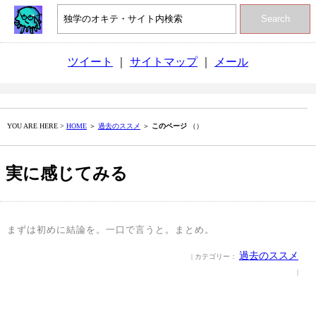
Search
ツイート
｜
サイトマップ
｜
メール
YOU ARE HERE >
HOME
＞
過去のススメ
＞
このページ
（）
実に感じてみる
まずは初めに結論を。一口で言うと。まとめ。
過去のススメ
| カテゴリー：
|