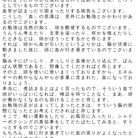
としているものでございます。
血管が詰まったり固まったりする病気もございます。
こうした「血」の意識は、意外にお勉強とかかわりがあ
るのでございます。
お勉強は当然の如く、頭を酷使するものでございます。
うんうん考えたり、文章を追ったり、何かを憶えたりし
たときなどは、頭がぼうっとするかと存じます。
それは、頭から血が引いたというよりかは、脳が活発に
動きました故に、頭に血が行き過ぎているのでございま
す。
脳みそにびっしり、ぎっしりと血液が入り込んで、ぱん
ぱん状態であると、想像してくださればと存じます。
その上、頭を使いに使いまくっておりますから、エネル
ギーの粕やらなんやらが多量に含まれた、血になってお
りましょう。
本当に、煮詰まるとはよく言ったもので、そういう血で
頭がいっぱいになれば、検証を待つことなく、まあ、頭
が働かなくなるのも頷けることかと存じます。
お勉強の足が止まってしまったときは、そういう脳の状
態になったとお考えくださればと存じます。
そこで、軽い運動をしたり、お風呂に入ったり、シャド
ーボクシングの真似事をしてどたばたしてみると、すう
っとするのでございます。
もちろん、頭に行き過ぎていた血の巡りがよくなったと