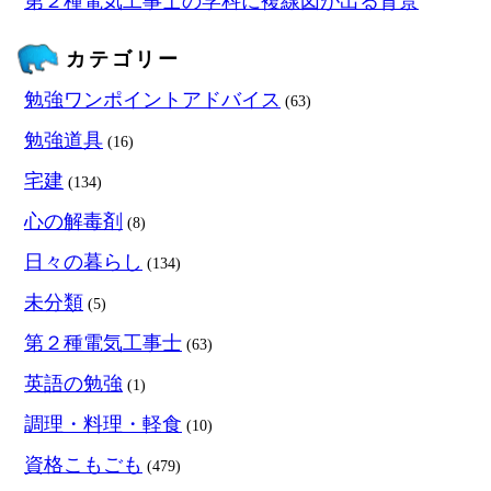
第２種電気工事士の学科に複線図が出る背景
カテゴリー
勉強ワンポイントアドバイス
(63)
勉強道具
(16)
宅建
(134)
心の解毒剤
(8)
日々の暮らし
(134)
未分類
(5)
第２種電気工事士
(63)
英語の勉強
(1)
調理・料理・軽食
(10)
資格こもごも
(479)