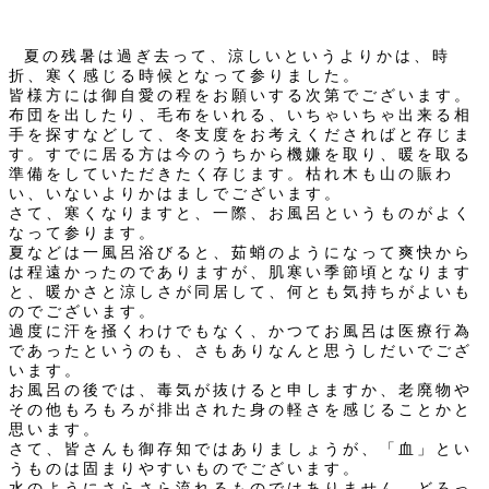
夏の残暑は過ぎ去って、涼しいというよりかは、時
折、寒く感じる時候となって参りました。
皆様方には御自愛の程をお願いする次第でございます。
布団を出したり、毛布をいれる、いちゃいちゃ出来る相
手を探すなどして、冬支度をお考えくださればと存じま
す。すでに居る方は今のうちから機嫌を取り、暖を取る
準備をしていただきたく存じます。枯れ木も山の賑わ
い、いないよりかはましでございます。
さて、寒くなりますと、一際、お風呂というものがよく
なって参ります。
夏などは一風呂浴びると、茹蛸のようになって爽快から
は程遠かったのでありますが、肌寒い季節頃となります
と、暖かさと涼しさが同居して、何とも気持ちがよいも
のでございます。
過度に汗を掻くわけでもなく、かつてお風呂は医療行為
であったというのも、さもありなんと思うしだいでござ
います。
お風呂の後では、毒気が抜けると申しますか、老廃物や
その他もろもろが排出された身の軽さを感じることかと
思います。
さて、皆さんも御存知ではありましょうが、「血」とい
うものは固まりやすいものでございます。
水のようにさらさら流れるものではありません。どろっ