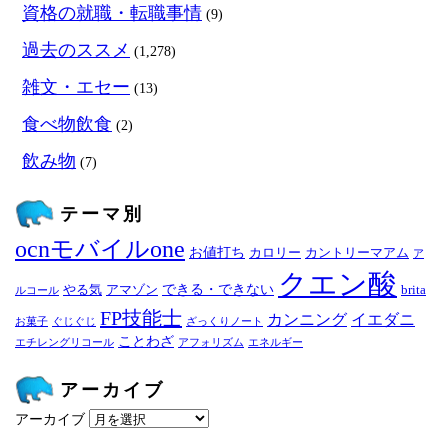
資格の就職・転職事情
(9)
過去のススメ
(1,278)
雑文・エセー
(13)
食べ物飲食
(2)
飲み物
(7)
テーマ別
ocnモバイルone
お値打ち
カロリー
カントリーマアム
ア
クエン酸
できる・できない
やる気
アマゾン
brita
ルコール
FP技能士
カンニング
イエダニ
お菓子
ぐじぐじ
ざっくりノート
ことわざ
エチレングリコール
アフォリズム
エネルギー
アーカイブ
アーカイブ