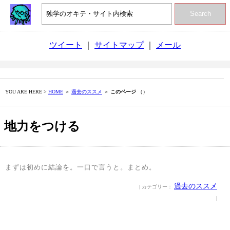
Search
ツイート
｜
サイトマップ
｜
メール
YOU ARE HERE >
HOME
＞
過去のススメ
＞
このページ
（）
地力をつける
まずは初めに結論を。一口で言うと。まとめ。
過去のススメ
| カテゴリー：
|