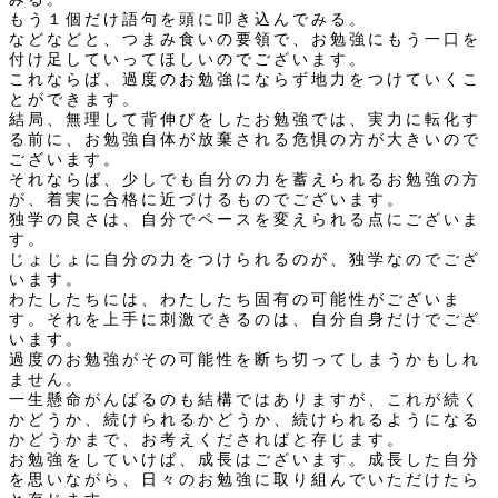
もう１個だけ語句を頭に叩き込んでみる。
などなどと、つまみ食いの要領で、お勉強にもう一口を
付け足していってほしいのでございます。
これならば、過度のお勉強にならず地力をつけていくこ
とができます。
結局、無理して背伸びをしたお勉強では、実力に転化す
る前に、お勉強自体が放棄される危惧の方が大きいので
ございます。
それならば、少しでも自分の力を蓄えられるお勉強の方
が、着実に合格に近づけるものでございます。
独学の良さは、自分でペースを変えられる点にございま
す。
じょじょに自分の力をつけられるのが、独学なのでござ
います。
わたしたちには、わたしたち固有の可能性がございま
す。それを上手に刺激できるのは、自分自身だけでござ
います。
過度のお勉強がその可能性を断ち切ってしまうかもしれ
ません。
一生懸命がんばるのも結構ではありますが、これが続く
かどうか、続けられるかどうか、続けられるようになる
かどうかまで、お考えくださればと存じます。
お勉強をしていけば、成長はございます。成長した自分
を思いながら、日々のお勉強に取り組んでいただけたら