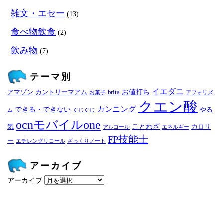
雑文・エセー
(13)
食べ物飲食
(2)
飲み物
(7)
テーマ別
イエダニ
お値打ち
アマゾン
カントリーマアム
brita
お菓子
アフォリズ
クエン酸
カンニング
できる・できない
やる
ム
ぐじぐじ
ocnモバイルone
ことわざ
気
カロリ
アルコール
エネルギー
FP技能士
ー
エチレングリコール
ざっくりノート
アーカイブ
アーカイブ