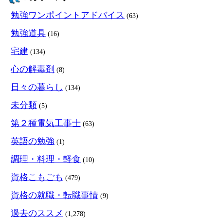
勉強ワンポイントアドバイス
(63)
勉強道具
(16)
宅建
(134)
心の解毒剤
(8)
日々の暮らし
(134)
未分類
(5)
第２種電気工事士
(63)
英語の勉強
(1)
調理・料理・軽食
(10)
資格こもごも
(479)
資格の就職・転職事情
(9)
過去のススメ
(1,278)