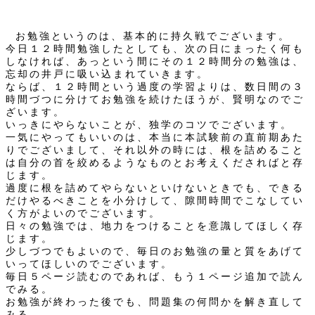
お勉強というのは、基本的に持久戦でございます。
今日１２時間勉強したとしても、次の日にまったく何も
しなければ、あっという間にその１２時間分の勉強は、
忘却の井戸に吸い込まれていきます。
ならば、１２時間という過度の学習よりは、数日間の３
時間づつに分けてお勉強を続けたほうが、賢明なのでご
ざいます。
いっきにやらないことが、独学のコツでございます。
一気にやってもいいのは、本当に本試験前の直前期あた
りでございまして、それ以外の時には、根を詰めること
は自分の首を絞めるようなものとお考えくださればと存
じます。
過度に根を詰めてやらないといけないときでも、できる
だけやるべきことを小分けして、隙間時間でこなしてい
く方がよいのでございます。
日々の勉強では、地力をつけることを意識してほしく存
じます。
少しづつでもよいので、毎日のお勉強の量と質をあげて
いってほしいのでございます。
毎日５ページ読むのであれば、もう１ページ追加で読ん
でみる。
お勉強が終わった後でも、問題集の何問かを解き直して
みる。