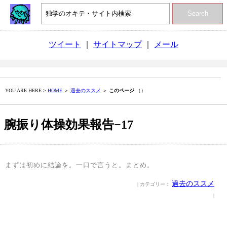
Search
ツイート
｜
サイトマップ
｜
メール
YOU ARE HERE >
HOME
＞
過去のススメ
＞
このページ
（）
腕振り体操効果報告−17
まずは初めに結論を。一口で言うと。まとめ。
過去のススメ
| カテゴリー：
|