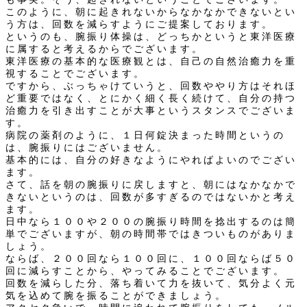
このように、朝に起きれないからなかなかできないとい
う方は、回数を減らすようにご提案しております。
というのも、腕振り体操は、どっちかというと東洋医療
に属すると考えるからでございます。
東洋医療の基本的な医療観とは、自己の自然治癒力を重
視することでございます。
ですから、ぶっちゃけていうと、回数ややり方はそれほ
ど重要ではなく、とにかく細く長く続けて、自分の持つ
治癒力を引き出すことが大事というスタンスでございま
す。
病院の薬剤のように、１日何錠決まった時間というの
は、腕振りにはございません。
基本的には、自分の好きなようにやればよいのでござい
ます。
さて、話を朝の腕振りに戻しますと、朝にはなかなかで
きないというのは、回数が多すぎるのではないかと考え
ます。
日中なら１００や２００の腕振り時間を捻出するのは簡
単でございますが、朝の時間帯ではきついものがありま
しょう。
ならば、２００回なら１００回に、１００回ならば５０
回に減らすことから、やってみることでございます。
回数を減らした分、落ち着いて力を抜いて、気分よく元
気を込めて腕を振ることができましょう。