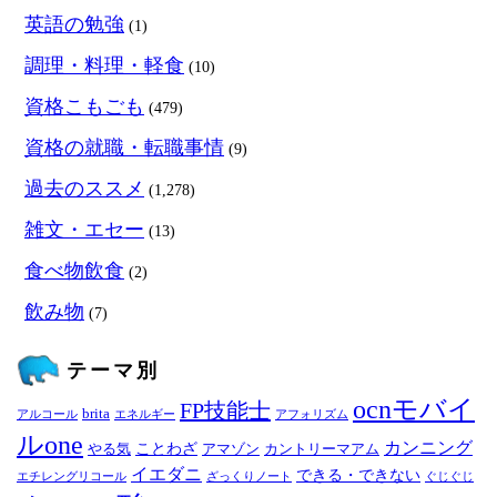
英語の勉強
(1)
調理・料理・軽食
(10)
資格こもごも
(479)
資格の就職・転職事情
(9)
過去のススメ
(1,278)
雑文・エセー
(13)
食べ物飲食
(2)
飲み物
(7)
テーマ別
ocnモバイ
FP技能士
brita
アルコール
エネルギー
アフォリズム
ルone
カンニング
ことわざ
やる気
アマゾン
カントリーマアム
イエダニ
できる・できない
エチレングリコール
ざっくりノート
ぐじぐじ