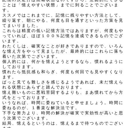
ことは「憶えやすい状態」までに到ることでございま
す。
ススメではこれまでに、記憶に残りやすい方法として、
繰り返す、朝にやる、何度も目を通すといった方策を見
てまいりました。
これらは精度の低い記憶方法ではありますが、何度もや
っていれば、ほぼ１００％記憶を達成できるものでござ
います。
わたくしは、確実なことが好きでありますので、いろん
な憶え方をやって見ましたが、最終的にはこれらに落ち
着いた次第でございます。
個人的には、何かを憶えようとするなら、慣れるように
しております。
慣れたら抵抗感も和らぎ、何度も何回でも見やすくなり
ます。
ぱっと見ても難しさを感じるようであれば、未だ憶えら
れる状態にあらずと踏んでおります。
憶え難いものに悪戦苦闘するよりも、まあ慣れてから方
式をとっております。
いうなれば、時間に委ねていると申せましょう。時間に
委ねるのが、１番楽な解決法です。
下手な努力より、時間の解決が確実で実効性が高いと思
う次第でございます。
結局、憶えるというのは、憶えるまで待つものでござい