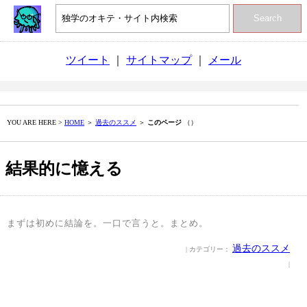
Search
ツイート
｜
サイトマップ
｜
メール
YOU ARE HERE >
HOME
＞
過去のススメ
＞
このページ
（）
結果的に憶える
まずは初めに結論を。一口で言うと。まとめ。
過去のススメ
| カテゴリー：
|