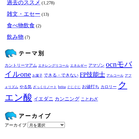
過去のススメ
(1,278)
雑文・エセー
(13)
食べ物飲食
(2)
飲み物
(7)
テーマ別
ocnモバ
カントリーマアム
アマゾン
エチレングリコール
エネルギー
イルone
FP技能士
できる・できない
お菓子
アルコール
アフ
ク
お値打ち
やる気
brita
カロリー
ォリズム
ざっくりノート
ぐじぐじ
エン酸
イエダニ
カンニング
ことわざ
アーカイブ
アーカイブ