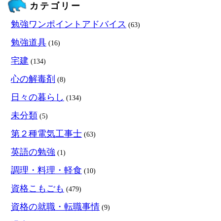
カテゴリー
勉強ワンポイントアドバイス
(63)
勉強道具
(16)
宅建
(134)
心の解毒剤
(8)
日々の暮らし
(134)
未分類
(5)
第２種電気工事士
(63)
英語の勉強
(1)
調理・料理・軽食
(10)
資格こもごも
(479)
資格の就職・転職事情
(9)