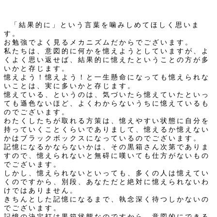
「結果的に」という言葉を噛みしめてほしく思いま
す。
お勉強でよく見るメカニズムだからでございます。
私たちは、意図的に何かを憶えようとしていますが、よ
くよく思い返せば、結果的に憶えたということの方が多
いかと存じます。
憶えよう！憶えよう！と一生懸命になっても憶えられな
いことは、実に多いかと存じます。
憶えている、というのは、気づいたら憶えていたといっ
ても遜色ないほど、よくわからないうちに憶えているも
のでございます。
わたくしたちが取れる方策は、憶えやすい状態に自分を
持っていくことくらいでありまして、憶えるか憶えない
かはブラックボックスになっているのでございます。
記憶になるかならないかは、その黒箱さん次第でありま
すので、憶えられないと無碍に嘆いても仕方がないもの
でございます。
しかし、憶えられないといっても、多くの人は憶えてい
くのですから、別段、あなただと絶対に憶えられないわ
けではありません。
きちんとした記憶になるまで、執念深く待つしかないの
でございます。
記憶の決定打は黒箱状態なのですから、意図的にできる