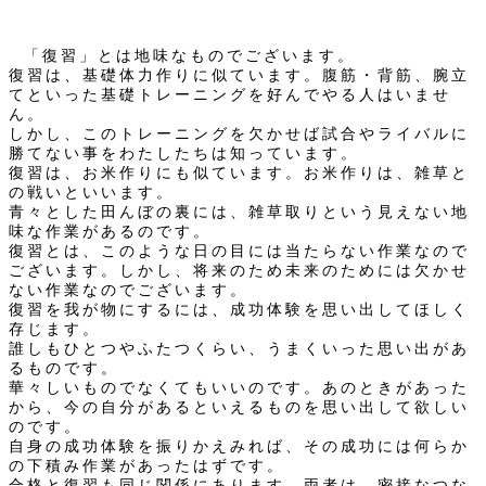
「復習」とは地味なものでございます。
復習は、基礎体力作りに似ています。腹筋・背筋、腕立
てといった基礎トレーニングを好んでやる人はいませ
ん。
しかし、このトレーニングを欠かせば試合やライバルに
勝てない事をわたしたちは知っています。
復習は、お米作りにも似ています。お米作りは、雑草と
の戦いといいます。
青々とした田んぼの裏には、雑草取りという見えない地
味な作業があるのです。
復習とは、このような日の目には当たらない作業なので
ございます。しかし、将来のため未来のためには欠かせ
ない作業なのでございます。
復習を我が物にするには、成功体験を思い出してほしく
存じます。
誰しもひとつやふたつくらい、うまくいった思い出があ
るものです。
華々しいものでなくてもいいのです。あのときがあった
から、今の自分があるといえるものを思い出して欲しい
のです。
自身の成功体験を振りかえみれば、その成功には何らか
の下積み作業があったはずです。
合格と復習も同じ関係にあります。両者は、密接なつな