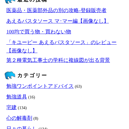
医薬品・医薬部外品の別の攻略‐登録販売者
あえるパスタソース マ･マー編【画像なし】
100均で買う物・買わない物
「キユーピー あえるパスタソース」のレビュー
【画像なし】
第２種電気工事士の学科に複線図が出る背景
カテゴリー
勉強ワンポイントアドバイス
(63)
勉強道具
(16)
宅建
(134)
心の解毒剤
(8)
日々の暮らし