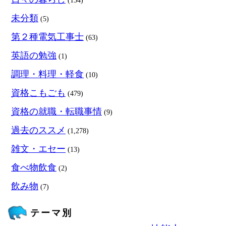
(134)
未分類
(5)
第２種電気工事士
(63)
英語の勉強
(1)
調理・料理・軽食
(10)
資格こもごも
(479)
資格の就職・転職事情
(9)
過去のススメ
(1,278)
雑文・エセー
(13)
食べ物飲食
(2)
飲み物
(7)
テーマ別