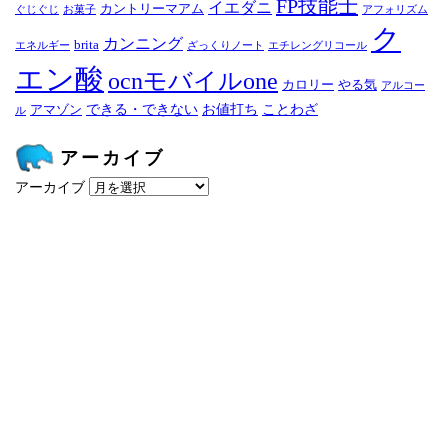
FP技能士
イエダニ
カントリーマアム
ぐじぐじ
お菓子
アフォリズム
ク
カンニング
brita
エネルギー
ざっくりノート
エチレングリコール
エン酸
ocnモバイルone
カロリー
やる気
アルコー
できる・できない
お値打ち
ことわざ
アマゾン
ル
アーカイブ
アーカイブ