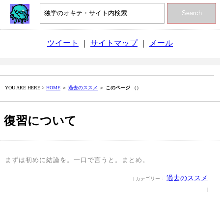
Search
ツイート
｜
サイトマップ
｜
メール
YOU ARE HERE >
HOME
＞
過去のススメ
＞
このページ
（）
復習について
まずは初めに結論を。一口で言うと。まとめ。
過去のススメ
| カテゴリー：
|