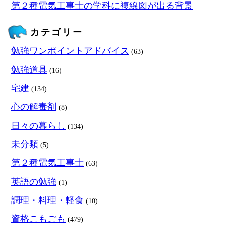
第２種電気工事士の学科に複線図が出る背景
カテゴリー
勉強ワンポイントアドバイス
(63)
勉強道具
(16)
宅建
(134)
心の解毒剤
(8)
日々の暮らし
(134)
未分類
(5)
第２種電気工事士
(63)
英語の勉強
(1)
調理・料理・軽食
(10)
資格こもごも
(479)