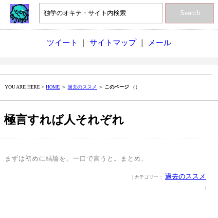
Search
ツイート
｜
サイトマップ
｜
メール
YOU ARE HERE >
HOME
＞
過去のススメ
＞
このページ
（）
極言すれば人それぞれ
まずは初めに結論を。一口で言うと。まとめ。
過去のススメ
| カテゴリー：
|