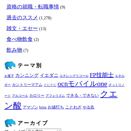
資格の就職・転職事情
(9)
過去のススメ
(1,278)
雑文・エセー
(13)
食べ物飲食
(2)
飲み物
(7)
テーマ別
FP技能士
カンニング
イエダニ
お菓子
エチレングリコール
エネル
ocnモバイルone
カントリーマアム
ギー
ぐじぐじ
ざっくりノ
クエ
できる・できない
カロリー
ート
アルコール
アフォリズム
ン酸
お値打ち
ことわざ
アマゾン
brita
やる気
アーカイブ