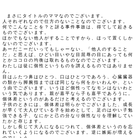
まさにタイトルのママなのでございます。
人それぞれなので仕方のないことなのでございます。
何でこんなことを？と訝る事件事故は、得てして起きる
ものでございます。
ほかでもない他人がすることですから、ほって置くしか
ないのでございます。
あーだこーだいってもしゃーない、「他人のすること
だ」と思えば、ひどい目いやな目屈辱の目にあっても何
とかココロの均衡は取れるものなのでございます。
わたしは徒に個性というものを讃えるものではありませ
ん。
目はふたつ鼻はひとつ、口はひとつであろう、心臓臓器
の類から脚腕指までほぼ同じなら何をかいわんや、とい
う由でございます。いうほど個性ってなモンはないわと
いう気であります。親が嘉平なら子も嘉平であろうに。
個体差というのがあるだけと考えるのでございます。
子供のときには、個体差は明らかでございました、成長
が早くて大人びている子を始めとして、足のはやい子勉
強できる子、なにかと己の分なり個性なりを理解してい
たかと存じます。
しかし長じて大人になるにつれて、個体差というのを忘
れていくようになるのでございます。逆に嫉妬が増える
のでしょう。