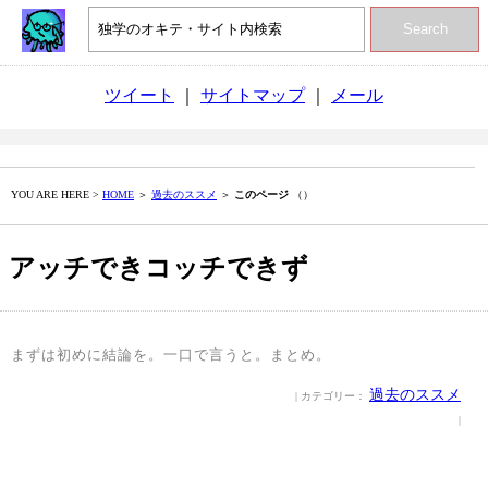
Search
ツイート
｜
サイトマップ
｜
メール
YOU ARE HERE >
HOME
＞
過去のススメ
＞
このページ
（）
アッチできコッチできず
まずは初めに結論を。一口で言うと。まとめ。
過去のススメ
| カテゴリー：
|