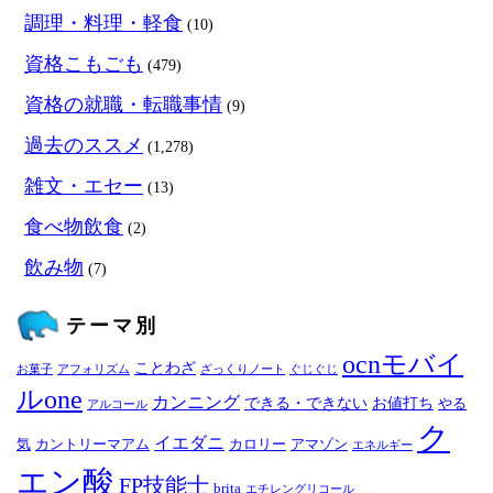
調理・料理・軽食
(10)
資格こもごも
(479)
資格の就職・転職事情
(9)
過去のススメ
(1,278)
雑文・エセー
(13)
食べ物飲食
(2)
飲み物
(7)
テーマ別
ocnモバイ
ことわざ
お菓子
アフォリズム
ざっくりノート
ぐじぐじ
ルone
カンニング
できる・できない
お値打ち
やる
アルコール
ク
イエダニ
気
カントリーマアム
カロリー
アマゾン
エネルギー
エン酸
FP技能士
brita
エチレングリコール