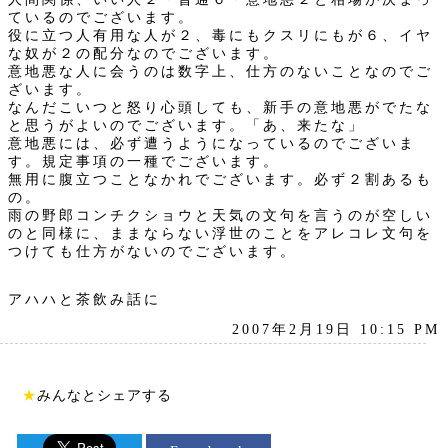
ているのでございます。
役に立つ人有用な人が２、毒にもクスリにもが６、イヤ
な奴が２の配分なのでございます。
意地悪な人に会うのは数字上、仕方のないことなのでご
ざいます。
なんだこいつと怒り心頭しても、新手の意地悪がでたな
と思うがよいのでございます。「あ、来たな」
意地悪には、必ず遭うようになっているのでございま
す。規定事項の一種でございます。
無用に腹立つことなかれでございます。必ず２割あるも
の。
雨の野郎コンチクショウと天気の文句を言うのが空しい
のと同様に、ままならない浮世のことをアレコレ文句を
つけても仕方がないのでございます。
アハハと茶飲み話に
2007年2月19日 10:15 PM
★
みんなとシェアする