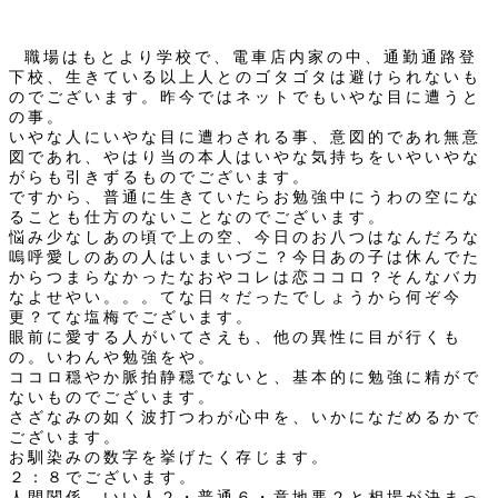
職場はもとより学校で、電車店内家の中、通勤通路登
下校、生きている以上人とのゴタゴタは避けられないも
のでございます。昨今ではネットでもいやな目に遭うと
の事。
いやな人にいやな目に遭わされる事、意図的であれ無意
図であれ、やはり当の本人はいやな気持ちをいやいやな
がらも引きずるものでございます。
ですから、普通に生きていたらお勉強中にうわの空にな
ることも仕方のないことなのでございます。
悩み少なしあの頃で上の空、今日のお八つはなんだろな
嗚呼愛しのあの人はいまいづこ？今日あの子は休んでた
からつまらなかったなおやコレは恋ココロ？そんなバカ
なよせやい。。。てな日々だったでしょうから何ぞ今
更？てな塩梅でございます。
眼前に愛する人がいてさえも、他の異性に目が行くも
の。いわんや勉強をや。
ココロ穏やか脈拍静穏でないと、基本的に勉強に精がで
ないものでございます。
さざなみの如く波打つわが心中を、いかになだめるかで
ございます。
お馴染みの数字を挙げたく存じます。
２：８でございます。
人間関係、いい人２・普通６・意地悪２と相場が決まっ