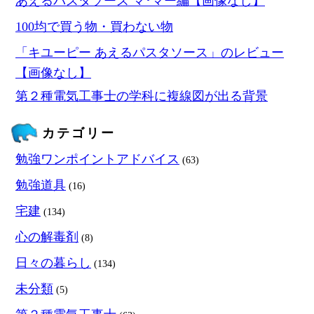
あえるパスタソース マ･マー編【画像なし】
100均で買う物・買わない物
「キユーピー あえるパスタソース」のレビュー
【画像なし】
第２種電気工事士の学科に複線図が出る背景
カテゴリー
勉強ワンポイントアドバイス
(63)
勉強道具
(16)
宅建
(134)
心の解毒剤
(8)
日々の暮らし
(134)
未分類
(5)