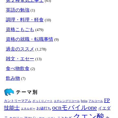
第２種電気工事士
(63)
英語の勉強
(1)
調理・料理・軽食
(10)
資格こもごも
(479)
資格の就職・転職事情
(9)
過去のススメ
(1,278)
雑文・エセー
(13)
食べ物飲食
(2)
飲み物
(7)
テーマ別
FP
カントリーマアム
brita
ざっくりノート
エチレングリコール
アルコール
ocnモバイルone
技能士
イエダ
お値打ち
エネルギー
クエン酸