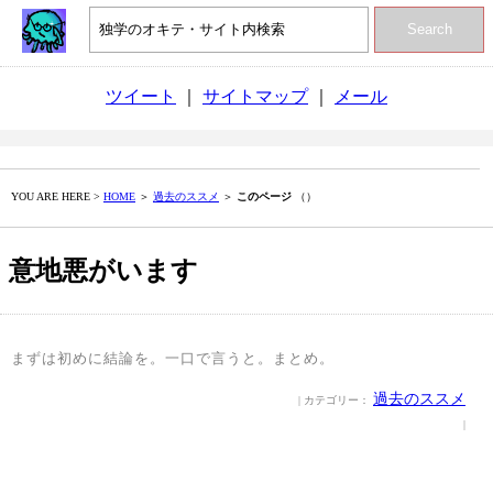
Search
ツイート
｜
サイトマップ
｜
メール
YOU ARE HERE >
HOME
＞
過去のススメ
＞
このページ
（）
意地悪がいます
まずは初めに結論を。一口で言うと。まとめ。
過去のススメ
| カテゴリー：
|