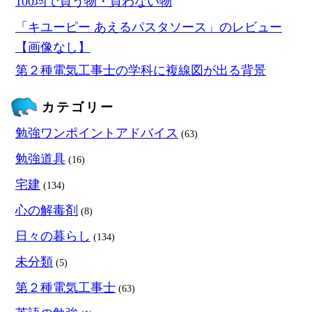
100均で買う物・買わない物
「キユーピー あえるパスタソース」のレビュー
【画像なし】
第２種電気工事士の学科に複線図が出る背景
カテゴリー
勉強ワンポイントアドバイス
(63)
勉強道具
(16)
宅建
(134)
心の解毒剤
(8)
日々の暮らし
(134)
未分類
(5)
第２種電気工事士
(63)