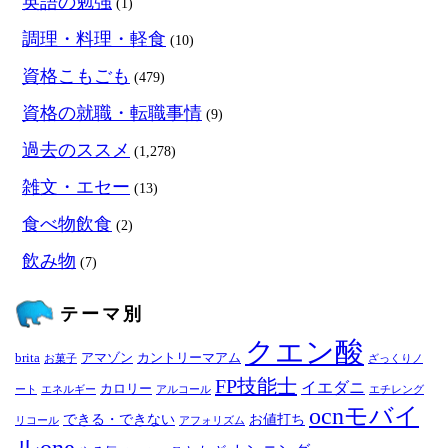
英語の勉強
(1)
調理・料理・軽食
(10)
資格こもごも
(479)
資格の就職・転職事情
(9)
過去のススメ
(1,278)
雑文・エセー
(13)
食べ物飲食
(2)
飲み物
(7)
テーマ別
クエン酸
brita
アマゾン
カントリーマアム
お菓子
ざっくりノ
FP技能士
イエダニ
カロリー
ート
エネルギー
アルコール
エチレング
ocnモバイ
できる・できない
お値打ち
リコール
アフォリズム