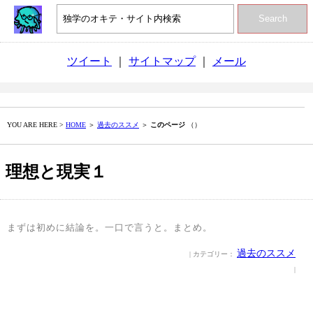
Search
ツイート
｜
サイトマップ
｜
メール
YOU ARE HERE >
HOME
＞
過去のススメ
＞
このページ
（）
理想と現実１
まずは初めに結論を。一口で言うと。まとめ。
過去のススメ
| カテゴリー：
|