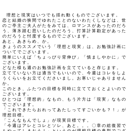
理想と現実はいつでも揺れ動くものでございます。
恋と結婚の狭間でゆれたことのないわたくしなどは、世
のご亭主ご夫人がたをみては、ロマンスがあったのだろ
う、薄氷踏む思いしたのだろう、打算計算勘定があった
のだろうと忖度するものでございます。
あと、あきらめ、か。
きょうのススメでいう「理想と現実」は、お勉強計画に
ついてでございます。
簡単にいえば「ちょっぴり背伸び」「慎ましやかに」で
ございます。
どなた様も週のお勉強計画を立てていると存じます。
立てていない方は適当でもいいので、今週はコレをしよ
うくらいをお立てくださいまし。お寒いじゃありません
か。
このとき、ふたつの目標を同時に立てておくとよいので
ございます。
ひとつは「理想的」なもの、もう片方は「現実」なもの
でございます。
「これできたらおれってあたしってすごいかも？！」が
理想目標。
「こんなもんでしょ」が現実目標です。
「今週はアレとコレとソレ、あと。。。〇章の総復習で
もやってしまおう！」というのが理想目標の典型でござ