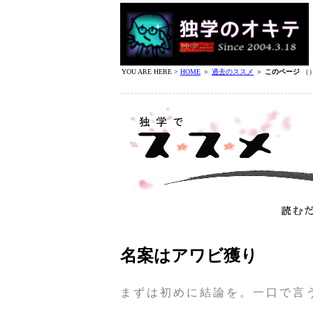
YOU ARE HERE >
HOME
＞
過去のススメ
＞
このページ
（
名案はアワビ獲り
まずは初めに結論を。一口で言