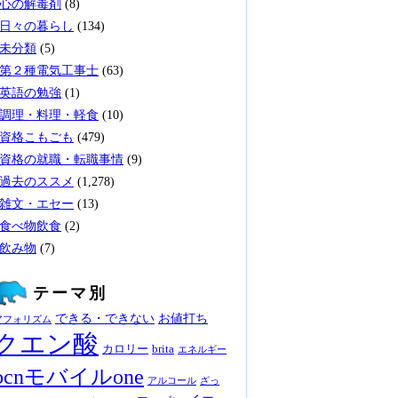
心の解毒剤
(8)
日々の暮らし
(134)
未分類
(5)
第２種電気工事士
(63)
英語の勉強
(1)
調理・料理・軽食
(10)
資格こもごも
(479)
資格の就職・転職事情
(9)
過去のススメ
(1,278)
雑文・エセー
(13)
食べ物飲食
(2)
飲み物
(7)
テーマ別
できる・できない
お値打ち
アフォリズム
クエン酸
カロリー
brita
エネルギー
ocnモバイルone
アルコール
ざっ