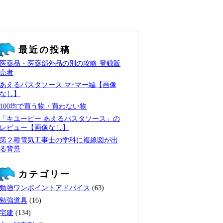
最近の投稿
医薬品・医薬部外品の別の攻略‐登録販
売者
あえるパスタソース マ･マー編【画像
なし】
100均で買う物・買わない物
「キユーピー あえるパスタソース」の
レビュー【画像なし】
第２種電気工事士の学科に複線図が出
る背景
カテゴリー
勉強ワンポイントアドバイス
(63)
勉強道具
(16)
宅建
(134)