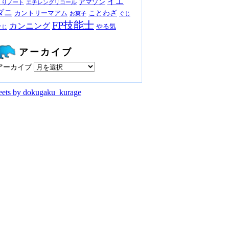
イエ
アマゾン
くりノート
エチレングリコール
ダニ
ことわざ
カントリーマアム
お菓子
ぐじ
FP技能士
カンニング
やる気
ぐじ
アーカイブ
アーカイブ
ets by dokugaku_kurage