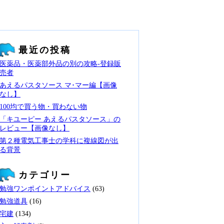
最近の投稿
医薬品・医薬部外品の別の攻略‐登録販
売者
あえるパスタソース マ･マー編【画像
なし】
100均で買う物・買わない物
「キユーピー あえるパスタソース」の
レビュー【画像なし】
第２種電気工事士の学科に複線図が出
る背景
カテゴリー
勉強ワンポイントアドバイス
(63)
勉強道具
(16)
宅建
(134)