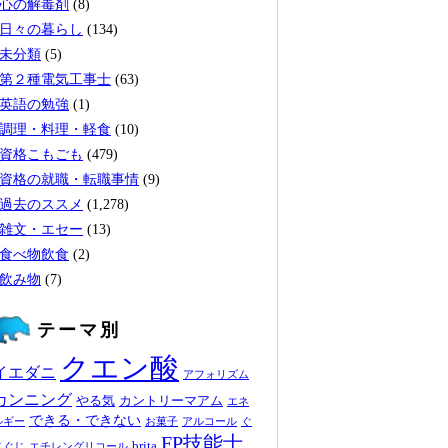
心の解毒剤
(8)
日々の暮らし
(134)
未分類
(5)
第２種電気工事士
(63)
英語の勉強
(1)
調理・料理・軽食
(10)
資格こもごも
(479)
資格の就職・転職事情
(9)
過去のススメ
(1,278)
雑文・エセー
(13)
食べ物飲食
(2)
飲み物
(7)
テーマ別
クエン酸
イエダニ
アフォリズム
カンニング
やる気
カントリーマアム
エネ
できる・できない
ルギー
お菓子
アルコール
ぐ
FP技能士
brita
じぐじ
エチレングリコール