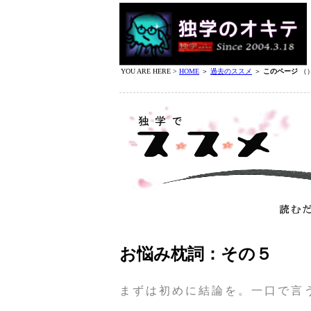
YOU ARE HERE >
HOME
＞
過去のススメ
＞
このページ
（
お悩み枕詞：その５
まずは初めに結論を。一口で言