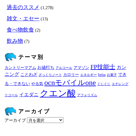
過去のススメ
(1,278)
雑文・エセー
(13)
食べ物飲食
(2)
飲み物
(7)
テーマ別
FP技能士
カン
お値打ち
カントリーマアム
アマゾン
アルコール
ニング
ことわざ
でき
カロリー
brita
ざっくりノート
エネルギー
お菓子
ocnモバイルone
る・できない
やる気
ぐじぐじ
エチレング
クエン酸
イエダニ
リコール
アフォリズム
アーカイブ
アーカイブ