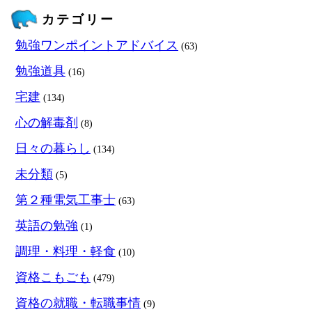
カテゴリー
勉強ワンポイントアドバイス
(63)
勉強道具
(16)
宅建
(134)
心の解毒剤
(8)
日々の暮らし
(134)
未分類
(5)
第２種電気工事士
(63)
英語の勉強
(1)
調理・料理・軽食
(10)
資格こもごも
(479)
資格の就職・転職事情
(9)