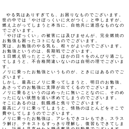
やる気はありすぎても、お困りなものでございます。
世の中では「やけぼっくいに火がつく」と申しますが、
燃え上がってしまうと本当に、自他共に迷惑なものなの
でございます。
「やけぼっくい」の被害には及びませんが、完全燃焼の
お勉強も困ったコトになるのでございます。
実は、お勉強のやる気も、程々がよいのでございます。
お勉強というのは、長期戦でございます。
１日燃え切ったところで、ほかの日々をのんびり過ごし
てしまうと、不合格間違いないのは自明の理でございま
す。
ノリに乗ったお勉強というものが、ときにはあるのでご
ざいます。
しかし、最高にノリに乗ってしまうと、明日のお勉強、
あさってのお勉強に支障が出てくるのでございます。
ノリに乗るというのはめったに無いことなのに、そのめ
ったにない状態を追い求めてしまうのでございます。
そこにあるのは、飢餓感と焦りでございます。
最高にノリに乗ってしまうと、情熱のほとんどをそこで
費やしてしまうのでございます。
ノリに乗ったお勉強は、アレもできコレもでき、スラス
ラ解け、テキストもすっきり理解し、復習もできてしま
い、計画も見直せたと獅子奮迅の行動量でございます。