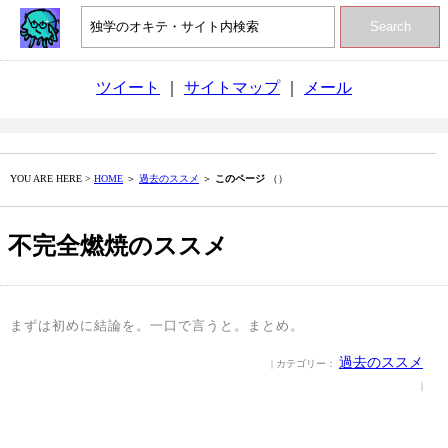
Search
ツイート
｜
サイトマップ
｜
メール
YOU ARE HERE >
HOME
＞
過去のススメ
＞
このページ
（）
不完全燃焼のススメ
まずは初めに結論を。一口で言うと。まとめ。
過去のススメ
| カテゴリー：
|