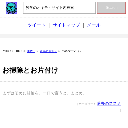
Search
ツイート
｜
サイトマップ
｜
メール
YOU ARE HERE >
HOME
＞
過去のススメ
＞
このページ
（）
お掃除とお片付け
まずは初めに結論を。一口で言うと。まとめ。
過去のススメ
| カテゴリー：
|