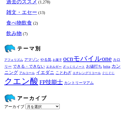
過去のススメ
(1,278)
雑文・エセー
(13)
食べ物飲食
(2)
飲み物
(7)
テーマ別
ocnモバイルone
アマゾン
やる気
カロ
アフォリズム
お菓子
カン
できる・できない
お値打ち
リー
brita
エネルギー
ざっくりノート
ニング
イエダニ
ことわざ
アルコール
エチレングリコール
ぐじぐじ
クエン酸
FP技能士
カントリーマアム
アーカイブ
アーカイブ