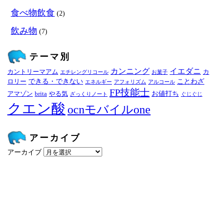
食べ物飲食
(2)
飲み物
(7)
テーマ別
カンニング
イエダニ
カントリーマアム
カ
エチレングリコール
お菓子
できる・できない
ことわざ
ロリー
エネルギー
アフォリズム
アルコール
FP技能士
お値打ち
アマゾン
brita
やる気
ざっくりノート
ぐじぐじ
クエン酸
ocnモバイルone
アーカイブ
アーカイブ