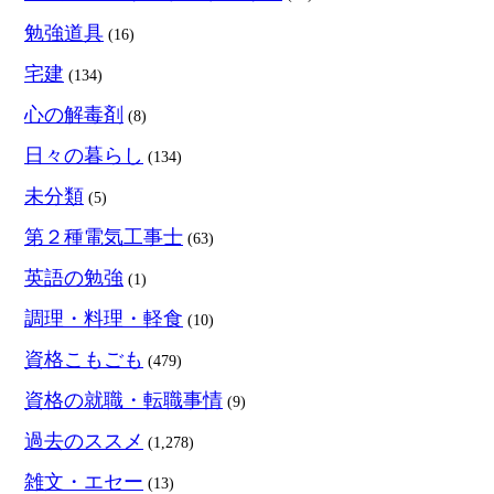
勉強道具
(16)
宅建
(134)
心の解毒剤
(8)
日々の暮らし
(134)
未分類
(5)
第２種電気工事士
(63)
英語の勉強
(1)
調理・料理・軽食
(10)
資格こもごも
(479)
資格の就職・転職事情
(9)
過去のススメ
(1,278)
雑文・エセー
(13)