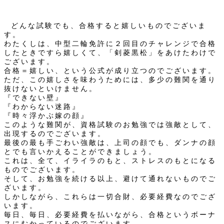
どんな試験でも、合格すると嬉しいものでございま
す。
わたくしは、中型二輪免許に２回目のチャレンジで合格
したときですら嬉しくて、「剣菱黒松」をあけたわけで
ございます。
合格＝嬉しい、という公式が成り立つのでございます。
ただ、この嬉しさを味わうためには、多少の難関を通り
抜けないといけません。
『できない壁』
『わからない迷路』
『時々浮かぶ嫁の顔』
このような難関が、資格試験のお勉強では強敵として、
出現するのでございます。
最後の最も手ごわい強敵は、上司の顔でも、ダンナの顔
とでも言いかえることができましょう。
これは、全て、イライラのもと、ストレスのもとになる
ものでございます。
そして、お勉強を続ける以上、避けて通れないものでご
ざいます。
しかしながら、これらは一切合財、必要経費なのでござ
います。
毎日、毎日、必要経費を払いながら、合格というボーナ
スにむかっているのでございます。