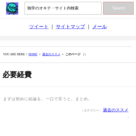
Search
ツイート
｜
サイトマップ
｜
メール
YOU ARE HERE >
HOME
＞
過去のススメ
＞
このページ
（）
必要経費
まずは初めに結論を。一口で言うと。まとめ。
過去のススメ
| カテゴリー：
|