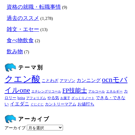
資格の就職・転職事情
(9)
過去のススメ
(1,278)
雑文・エセー
(13)
食べ物飲食
(2)
飲み物
(7)
テーマ別
クエン酸
ocnモバ
カンニング
ことわざ
アマゾン
イルone
FP技能士
カ
エチレングリコール
アルコール
エネルギー
できる・できな
ロリー
brita
やる気
アフォリズム
お菓子
ざっくりノート
イエダニ
い
お値打ち
カントリーマアム
ぐじぐじ
アーカイブ
アーカイブ