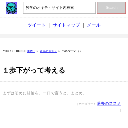
Search
ツイート
｜
サイトマップ
｜
メール
YOU ARE HERE >
HOME
＞
過去のススメ
＞
このページ
（）
１歩下がって考える
まずは初めに結論を。一口で言うと。まとめ。
過去のススメ
| カテゴリー：
|