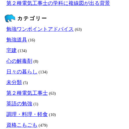
第２種電気工事士の学科に複線図が出る背景
カテゴリー
勉強ワンポイントアドバイス
(63)
勉強道具
(16)
宅建
(134)
心の解毒剤
(8)
日々の暮らし
(134)
未分類
(5)
第２種電気工事士
(63)
英語の勉強
(1)
調理・料理・軽食
(10)
資格こもごも
(479)