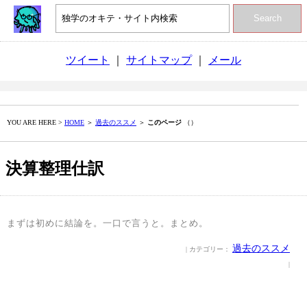
Search
ツイート
｜
サイトマップ
｜
メール
YOU ARE HERE >
HOME
＞
過去のススメ
＞
このページ
（）
決算整理仕訳
まずは初めに結論を。一口で言うと。まとめ。
過去のススメ
| カテゴリー：
|