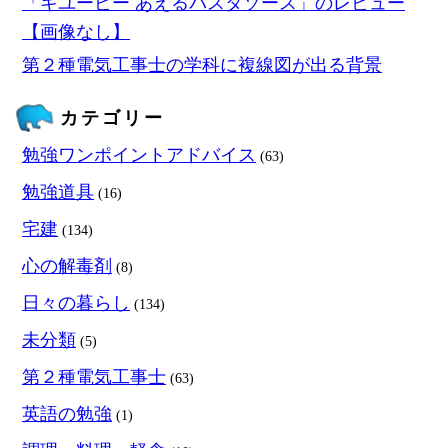
「キユーピー あえるパスタソース」のレビュー
【画像なし】
第２種電気工事士の学科に複線図が出る背景
カテゴリー
勉強ワンポイントアドバイス
(63)
勉強道具
(16)
宅建
(134)
心の解毒剤
(8)
日々の暮らし
(134)
未分類
(5)
第２種電気工事士
(63)
英語の勉強
(1)