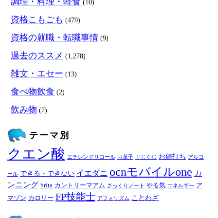
調理・料理・軽食
(10)
資格こもごも
(479)
資格の就職・転職事情
(9)
過去のススメ
(1,278)
雑文・エセー
(13)
食べ物飲食
(2)
飲み物
(7)
テーマ別
クエン酸
お値打ち
エチレングリコール
お菓子
ぐじぐじ
アルコ
ocnモバイルone
イエダニ
カ
できる・できない
ール
ンニング
brita
カントリーマアム
やる気
ア
ざっくりノート
エネルギー
FP技能士
ことわざ
マゾン
カロリー
アフォリズム