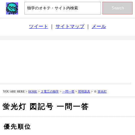
Search
ツイート
｜
サイトマップ
｜
メール
YOU ARE HERE >
HOME
>
２電工の独学
>
一問一答
>
照明器具
> ※
蛍光灯
蛍光灯 図記号 一問一答
優先順位