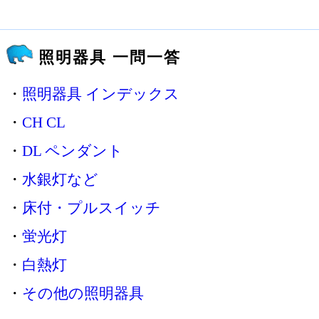
照明器具 一問一答
・
照明器具 インデックス
・
CH CL
・
DL ペンダント
・
水銀灯など
・
床付・プルスイッチ
・
蛍光灯
・
白熱灯
・
その他の照明器具