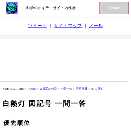
Search
ツイート
｜
サイトマップ
｜
メール
YOU ARE HERE >
HOME
>
２電工の独学
>
一問一答
>
照明器具
> ※
白熱灯
白熱灯 図記号 一問一答
優先順位