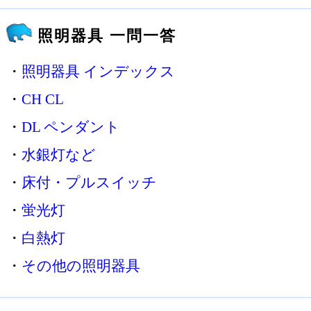
照明器具 一問一答
・
照明器具 インデックス
・
CH CL
・
DL ペンダント
・
水銀灯など
・
床付・プルスイッチ
・
蛍光灯
・
白熱灯
・
その他の照明器具